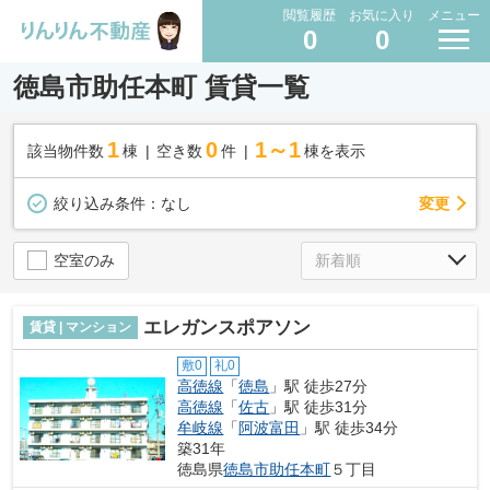
閲覧履歴
お気に入り
メニュー
0
0
徳島市助任本町 賃貸一覧
1
0
1～1
該当物件数
棟
空き数
件
棟を表示
変更
絞り込み条件：
なし
空室のみ
エレガンスポアソン
賃貸 | マンション
敷0
礼0
高徳線
「
徳島
」駅 徒歩27分
高徳線
「
佐古
」駅 徒歩31分
牟岐線
「
阿波富田
」駅 徒歩34分
築31年
徳島県
徳島市
助任本町
５丁目