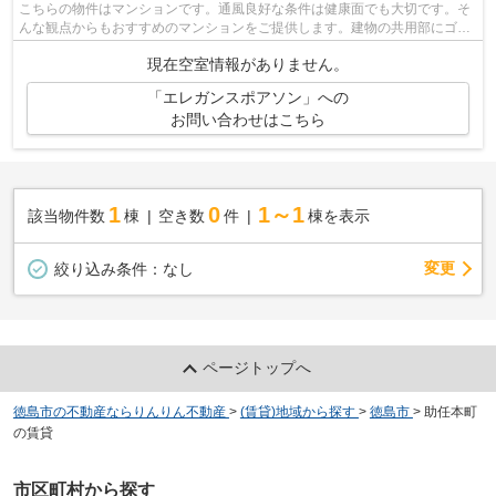
こちらの物件はマンションです。通風良好な条件は健康面でも大切です。そ
んな観点からもおすすめのマンションをご提供します。建物の共用部にゴミ
置き場があるので、外部の人にゴミを...
現在空室情報がありません。
「エレガンスポアソン」への
お問い合わせはこちら
1
0
1～1
該当物件数
棟
空き数
件
棟を表示
変更
絞り込み条件：
なし
ページトップへ
徳島市の不動産ならりんりん不動産
>
(賃貸)地域から探す
>
徳島市
>
助任本町
の賃貸
市区町村から探す