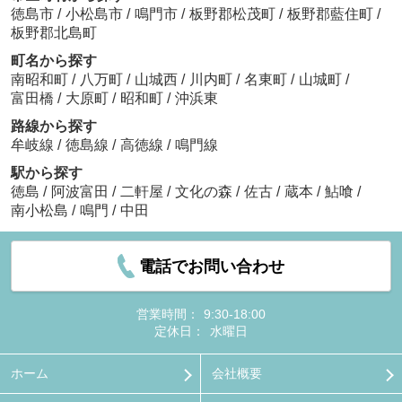
徳島市
/
小松島市
/
鳴門市
/
板野郡松茂町
/
板野郡藍住町
/
板野郡北島町
町名から探す
南昭和町
/
八万町
/
山城西
/
川内町
/
名東町
/
山城町
/
富田橋
/
大原町
/
昭和町
/
沖浜東
路線から探す
牟岐線
/
徳島線
/
高徳線
/
鳴門線
駅から探す
徳島
/
阿波富田
/
二軒屋
/
文化の森
/
佐古
/
蔵本
/
鮎喰
/
南小松島
/
鳴門
/
中田
電話でお問い合わせ
営業時間：
9:30-18:00
定休日：
水曜日
ホーム
会社概要