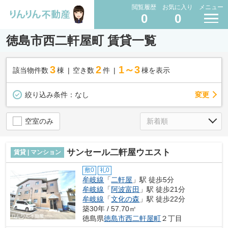
閲覧履歴
お気に入り
メニュー
0
0
徳島市西二軒屋町 賃貸一覧
3
2
1～3
該当物件数
棟
空き数
件
棟を表示
変更
絞り込み条件：
なし
空室のみ
サンセール二軒屋ウエスト
賃貸 | マンション
敷0
礼0
牟岐線
「
二軒屋
」駅 徒歩5分
牟岐線
「
阿波富田
」駅 徒歩21分
牟岐線
「
文化の森
」駅 徒歩22分
築30年 / 57.70㎡
徳島県
徳島市
西二軒屋町
２丁目