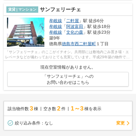
サンフェリーチェ
賃貸 | マンション
牟岐線
「
二軒屋
」駅 徒歩6分
牟岐線
「
阿波富田
」駅 徒歩18分
牟岐線
「
文化の森
」駅 徒歩23分
築9年
徳島県
徳島市
西二軒屋町
１丁目
「サンフェリーチェ」のここがイチオシ。共用部には敷地内ごみ置き場・エ
レベータなどが備わっておりとても充実しています。平成29年築の物件で
す。好評の駅近物件となっており、駅よ...
現在空室情報がありません。
「サンフェリーチェ」への
お問い合わせはこちら
3
2
1～3
該当物件数
棟
空き数
件
棟を表示
変更
絞り込み条件：
なし