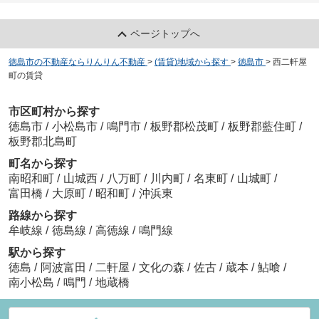
ページトップへ
徳島市の不動産ならりんりん不動産
>
(賃貸)地域から探す
>
徳島市
>
西二軒屋
町の賃貸
市区町村から探す
徳島市
/
小松島市
/
鳴門市
/
板野郡松茂町
/
板野郡藍住町
/
板野郡北島町
町名から探す
南昭和町
/
山城西
/
八万町
/
川内町
/
名東町
/
山城町
/
富田橋
/
大原町
/
昭和町
/
沖浜東
路線から探す
牟岐線
/
徳島線
/
高徳線
/
鳴門線
駅から探す
徳島
/
阿波富田
/
二軒屋
/
文化の森
/
佐古
/
蔵本
/
鮎喰
/
南小松島
/
鳴門
/
地蔵橋