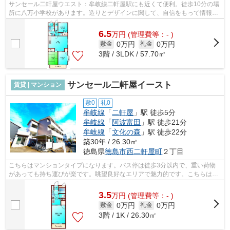
サンセール二軒屋ウエスト：牟岐線二軒屋駅にも近くて便利。徒歩10分の場
所に八万小学校があります。造りとデザインに関して、自信をもって情報を
提供できるマンションです。共用部に...
6.5
万
円
(管理費等：- )
0万円
0万円
敷金
礼金
3階 / 3LDK / 57.70㎡
サンセール二軒屋イースト
賃貸 | マンション
敷0
礼0
牟岐線
「
二軒屋
」駅 徒歩5分
牟岐線
「
阿波富田
」駅 徒歩21分
牟岐線
「
文化の森
」駅 徒歩22分
築30年 / 26.30㎡
徳島県
徳島市
西二軒屋町
２丁目
こちらはマンションタイプになります。バス停は徒歩3分以内で、重い荷物
があっても持ち運びが楽です。眺望良好なエリアで魅力的です。こちらは通
風良好な物件です。りんりん不動産には...
3.5
万
円
(管理費等：- )
0万円
0万円
敷金
礼金
3階 / 1K / 26.30㎡