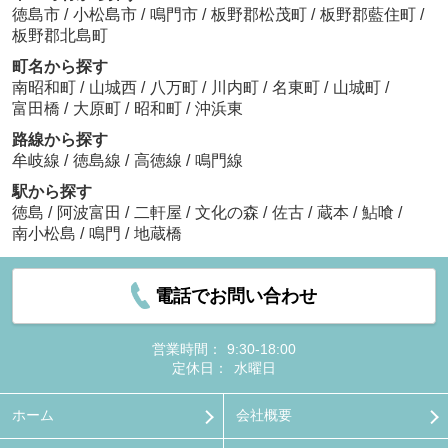
徳島市
/
小松島市
/
鳴門市
/
板野郡松茂町
/
板野郡藍住町
/
板野郡北島町
町名から探す
南昭和町
/
山城西
/
八万町
/
川内町
/
名東町
/
山城町
/
富田橋
/
大原町
/
昭和町
/
沖浜東
路線から探す
牟岐線
/
徳島線
/
高徳線
/
鳴門線
駅から探す
徳島
/
阿波富田
/
二軒屋
/
文化の森
/
佐古
/
蔵本
/
鮎喰
/
南小松島
/
鳴門
/
地蔵橋
電話でお問い合わせ
営業時間：
9:30-18:00
定休日：
水曜日
ホーム
会社概要