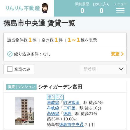
閲覧履歴
お気に入り
メニュー
0
0
徳島市中央通 賃貸一覧
1
1
1～1
該当物件数
棟
空き数
件
棟を表示
変更
絞り込み条件：
なし
空室のみ
シティガーデン富田
賃貸 | マンション
敷0
礼0
牟岐線
「
阿波富田
」駅 徒歩7分
牟岐線
「
二軒屋
」駅 徒歩16分
高徳線
「
徳島
」駅 徒歩21分
築35年 / 19.00㎡
徳島県
徳島市
中央通
２丁目