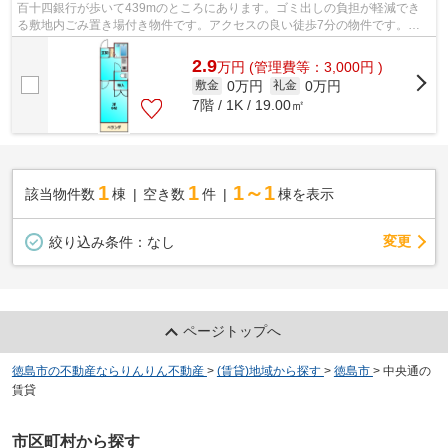
百十四銀行が歩いて439mのところにあります。ゴミ出しの負担が軽減でき
る敷地内ごみ置き場付き物件です。アクセスの良い徒歩7分の物件です。こ
ちらの物件はマンションです。興味を持っ...
2.9
万
円
(管理費等：3,000円 )
0万円
0万円
敷金
礼金
7階 / 1K / 19.00㎡
1
1
1～1
該当物件数
棟
空き数
件
棟を表示
変更
絞り込み条件：
なし
ページトップへ
徳島市の不動産ならりんりん不動産
>
(賃貸)地域から探す
>
徳島市
>
中央通の
賃貸
市区町村から探す