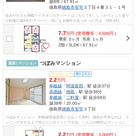
築8年 / 67.91㎡
徳島県
徳島市
安宅
３丁目４番３１－１号
住みやすさが満載でイチオシのアパートはこちらです。しっかりとした造り
が自慢の築8年のアパート。気になる物件が見つかった方は、088-661-
6127/rinrin-fudousan@mb.pikara.ne.jpから...
7.7
万
円
(管理費等：3,500円 )
0ヶ月
1ヶ月
敷金
礼金
2階 / 3LDK / 67.91㎡
つぼみマンション
賃貸 | マンション
フリーレント
敷0
礼0
2.2
万円
牟岐線
「
阿波富田
」駅 徒歩37分
高徳線
「
徳島
」駅 徒歩38分
牟岐線
「
二軒屋
」駅 徒歩58分
築38年 / 20.00㎡
徳島県
徳島市
安宅
３丁目
つぼみマンション：牟岐線阿波富田にも近くて便利。場所が平坦なのは、ラ
ンニングをする上で抑えたいポイントですね。こちらの物件はマンションで
す。バス停徒歩3分以内なので時間を有...
2.2
万
円
(管理費等：3,000円 )