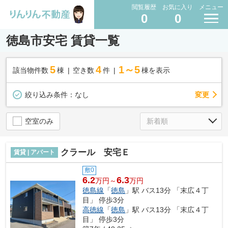
閲覧履歴
お気に入り
メニュー
0
0
徳島市安宅 賃貸一覧
5
4
1～5
該当物件数
棟
空き数
件
棟を表示
変更
絞り込み条件：
なし
空室のみ
クラール 安宅Ｅ
賃貸 | アパート
敷0
6.2
6.3
万円～
万円
徳島線
「
徳島
」駅 バス13分 「末広４丁
目」 停歩3分
高徳線
「
徳島
」駅 バス13分 「末広４丁
目」 停歩3分