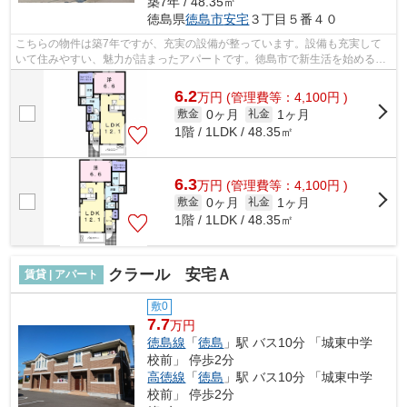
築7年 / 48.35㎡
徳島県
徳島市
安宅
３丁目５番４０
こちらの物件は築7年ですが、充実の設備が整っています。設備も充実して
いて住みやすい、魅力が詰まったアパートです。徳島市で新生活を始めるな
ら地域密着のりんりん不動産にぜひお任...
6.2
万
円
(管理費等：4,100円 )
0ヶ月
1ヶ月
敷金
礼金
1階 / 1LDK / 48.35㎡
6.3
万
円
(管理費等：4,100円 )
0ヶ月
1ヶ月
敷金
礼金
1階 / 1LDK / 48.35㎡
クラール 安宅Ａ
賃貸 | アパート
敷0
7.7
万円
徳島線
「
徳島
」駅 バス10分 「城東中学
校前」 停歩2分
高徳線
「
徳島
」駅 バス10分 「城東中学
校前」 停歩2分