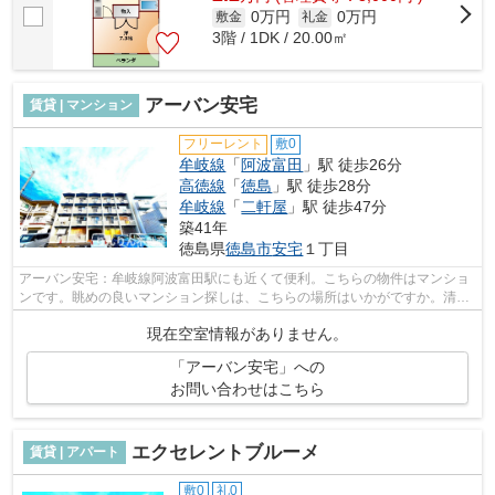
0万円
0万円
敷金
礼金
3階 / 1DK / 20.00㎡
アーバン安宅
賃貸 | マンション
フリーレント
敷0
牟岐線
「
阿波富田
」駅 徒歩26分
高徳線
「
徳島
」駅 徒歩28分
牟岐線
「
二軒屋
」駅 徒歩47分
築41年
徳島県
徳島市
安宅
１丁目
アーバン安宅：牟岐線阿波富田駅にも近くて便利。こちらの物件はマンショ
ンです。眺めの良いマンション探しは、こちらの場所はいかがですか。清潔
な敷地内ごみ置き場のあるマンション...
現在空室情報がありません。
「アーバン安宅」への
お問い合わせはこちら
エクセレントブルーメ
賃貸 | アパート
敷0
礼0