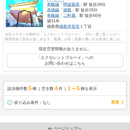
牟岐線
「
阿波富田
」駅 徒歩29分
高徳線
「
徳島
」駅 徒歩29分
牟岐線
「
二軒屋
」駅 徒歩50分
築31年
徳島県
徳島市
安宅
１丁目
当社イチオシの物件の「エクセレントブルーメ」。ぜひ一度ご覧ください。
眺望良好で景色が楽しめます。風通しが良く真夏の暑い日も快適に過ごせる
アパートです。あると使い勝手がよく...
現在空室情報がありません。
「エクセレントブルーメ」への
お問い合わせはこちら
5
4
1～5
該当物件数
棟
空き数
件
棟を表示
変更
絞り込み条件：
なし
ページトップへ