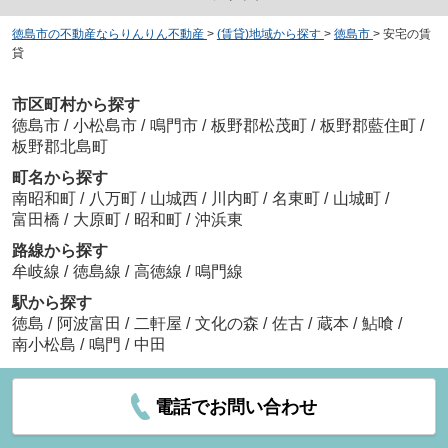
徳島市の不動産ならりんりん不動産
>
(賃貸)地域から探す
>
徳島市
>
安宅の賃
貸
市区町村から探す
徳島市
/
小松島市
/
鳴門市
/
板野郡松茂町
/
板野郡藍住町
/
板野郡北島町
町名から探す
南昭和町
/
八万町
/
山城西
/
川内町
/
名東町
/
山城町
/
富田橋
/
大原町
/
昭和町
/
沖浜東
路線から探す
牟岐線
/
徳島線
/
高徳線
/
鳴門線
駅から探す
徳島
/
阿波富田
/
二軒屋
/
文化の森
/
佐古
/
蔵本
/
鮎喰
/
南小松島
/
鳴門
/
中田
電話でお問い合わせ