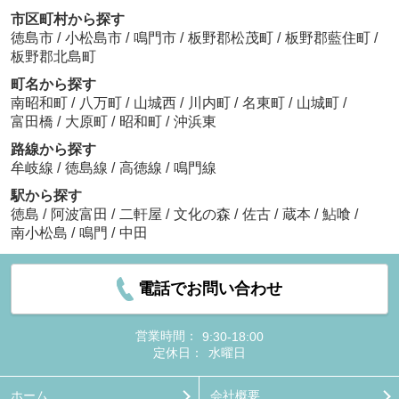
市区町村から探す
徳島市
/
小松島市
/
鳴門市
/
板野郡松茂町
/
板野郡藍住町
/
板野郡北島町
町名から探す
南昭和町
/
八万町
/
山城西
/
川内町
/
名東町
/
山城町
/
富田橋
/
大原町
/
昭和町
/
沖浜東
路線から探す
牟岐線
/
徳島線
/
高徳線
/
鳴門線
駅から探す
徳島
/
阿波富田
/
二軒屋
/
文化の森
/
佐古
/
蔵本
/
鮎喰
/
南小松島
/
鳴門
/
中田
電話でお問い合わせ
営業時間：
9:30-18:00
定休日：
水曜日
ホーム
会社概要