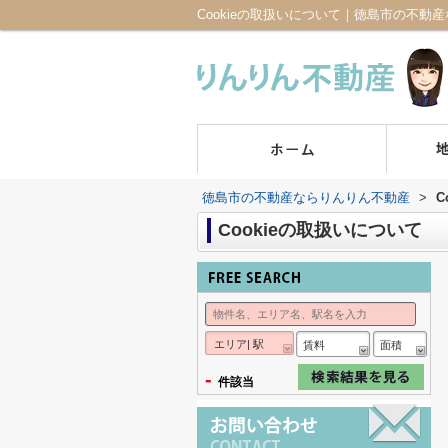
Cookieの取扱いについて｜徳島市の不動
徳島市の不動産ならりんりん不動産
>
C
Cookieの取扱いについて
エリア| 駅
賃料
面積
-
件該当