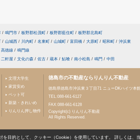
市
/
鳴門市
/
板野郡松茂町
/
板野郡藍住町
/
板野郡北島町
町
/
山城西
/
川内町
/
名東町
/
山城町
/
富田橋
/
大原町
/
昭和町
/
沖浜東
高徳線
/
鳴門線
二軒屋
/
文化の森
/
佐古
/
蔵本
/
鮎喰
/
南小松島
/
鳴門
/
中田
徳島市の不動産ならりんりん不動産
文理大学生
家賃安め
徳島県徳島市沖浜東３丁目71 ニューDKハイツ本館 
ペット可
TEL:088-661-6127
新築・きれいめ
FAX:088-661-6128
りんりん押し物件
Copyright(c) りんりん不動産
All Rights Reserved.
を目的として、クッキー（Cookie）を使用しています。
詳しくは、