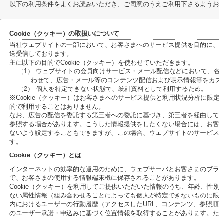
以下の利用条件をよくお読みいただき、ご同意のうえご利用下さるようお
Cookie（クッキー）の取扱いについて
当社ウェブサイトの一部において、お客さまへのサービス提供を目的に、C
送受信しております。
主に以下の目的でCookie（クッキー）を使わせていただきます。
（1） ウェブサイトの会員向けサービス・メール配信などにおいて、
わせて、広告・メール等のコンテンツ配信および表示情報等をカ
（2） 個人を特定できない状態で、統計資料として利用するため。
※Cookie（クッキー）はお客さまへのサービス提供と利用状況分析に
的で利用することはありません。
なお、広告の配信を委託する第三者への委託に基づき、第三者を経由して、
参照する場合があります。こうした情報提供をしたくない場合には、お客さ
ないよう設定することもできますが、この場合、ウェブサイトのサービス
す。
Cookie（クッキー）とは
インターネットの効率的な運用のために、ウェブサーバとお客さまのブラ
で、お客さまの使用する情報端末機に保存されることがあります。
Cookie（クッキー）を利用してご提供いただいた情報のうち、年齢、
ない属性情報（組み合わせることによっても個人が特定できないものに限
内におけるユーザーの行動履歴（アクセスしたURL、コンテンツ、参照
のユーザー承諾・申込みに基づく位置情報を取得することがあります。ただ