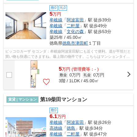
敷0
礼0
5
万円
牟岐線
「
阿波富田
」駅 徒歩39分
牟岐線
「
二軒屋
」駅 徒歩49分
牟岐線
「
文化の森
」駅 徒歩53分
築25年 / 45.00㎡
徳島県
徳島市
津田町
１丁目
ピッコロカーザ セコンダ：牟岐線阿波富田駅にも近くて便利。道が平坦だと
買い物も快適にできますね。最上階の物件です。こちらはマンションタイプ
になります。徳島市エリアの賃貸情報...
5
万
円
(管理費等：- )
0万円
0万円
敷金
礼金
3階 / 1LDK / 45.00㎡
第19柴田マンション
賃貸 | マンション
敷0
6.1
万円
牟岐線
「
阿波富田
」駅 徒歩26分
高徳線
「
徳島
」駅 徒歩34分
牟岐線
「
二軒屋
」駅 徒歩47分