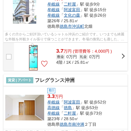
牟岐線
「
二軒屋
」駅 徒歩9分
牟岐線
「
阿波富田
」駅 徒歩15分
牟岐線
「
文化の森
」駅 徒歩26分
築26年 / 25.81㎡
徳島県
徳島市
沖浜町
北畑
多くの方からご好評頂いているシャトル沖浜のご紹介です。いつまでも綺麗
な外観を外観タイル張りで保つことができます。冬場の換気にも適した、風
通しの良い湿気が溜まりにくい物件で...
3.7
万
円
(管理費等：4,000円 )
0万円
0万円
敷金
礼金
4階 / 1K / 25.81㎡
フレグランス沖洲
賃貸 | アパート
敷0
3.3
万円
牟岐線
「
阿波富田
」駅 徒歩52分
高徳線
「
徳島
」駅 徒歩53分
牟岐線
「
二軒屋
」駅 徒歩73分
築23年 / 28.50㎡
徳島県
徳島市
南沖洲
２丁目