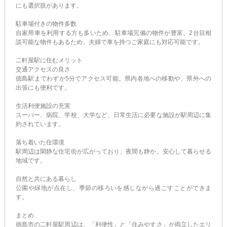
にも選択肢があります。
駐車場付きの物件多数
自家用車を利用する方も多いため、駐車場完備の物件が豊富。2台目相
談可能な物件もあるため、夫婦で車を持つご家庭にも対応可能です。
二軒屋駅に住むメリット
交通アクセスの良さ
徳島駅までわずか5分でアクセス可能。県内各地への移動や、県外への
出張にも便利です。
生活利便施設の充実
スーパー、病院、学校、大学など、日常生活に必要な施設が駅周辺に集
約されています。
落ち着いた住環境
駅周辺は閑静な住宅街が広がっており、夜間も静か。安心して暮らせる
地域です。
自然と共にある暮らし
公園や緑地が点在し、季節の移ろいを感じながら過ごすことができま
す。
まとめ
徳島市の二軒屋駅周辺は、「利便性」と「住みやすさ」が両立したエリ