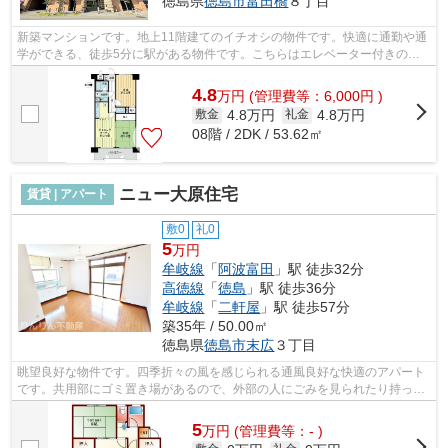
徳島県
徳島市
富田橋
８丁目
新築マンションです。地上11階建てのイチオシの物件です。快適に通勤や通
学ができる、徒歩5分に駅がある物件です。こちらはエレベーター付きの物
件です。新生活へ心弾ませるアナタ。お...
4.8
万
円
(管理費等：6,000円 )
4.8万円
4.8万円
敷金
礼金
08階 / 2DK / 53.62㎡
ニュー大原住宅
賃貸 | アパート
敷0
礼0
5
万円
牟岐線
「
阿波富田
」駅 徒歩32分
高徳線
「
徳島
」駅 徒歩36分
牟岐線
「
二軒屋
」駅 徒歩57分
築35年 / 50.00㎡
徳島県
徳島市
末広
３丁目
眺望良好な物件です。四季折々の風を感じられる通風良好な快適のアパート
です。共用部にゴミ置き場があるので、外部の人にごみを見られたり持って
いかれるリスクが下がります。こちら...
5
万
円
(管理費等：- )