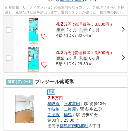
新着情報：リバティマンションの空室情報ならコチラ。外観タイル張りを採
用し、素敵な見た目を演出します。通風システムが整った、住環境の良い安
心の物件です。ごみ捨ての煩わしさを...
4.2
万
円
(管理費等：3,500円 )
2ヶ月
0ヶ月
敷金
礼金
4階 / 1DK / 32.04㎡
4.2
万
円
(管理費等：3,500円 )
2ヶ月
0ヶ月
敷金
礼金
5階 / 1DK / 29.80㎡
プレジール南昭和
賃貸 | アパート
敷0
2.6
万円
牟岐線
「
阿波富田
」駅 徒歩13分
牟岐線
「
二軒屋
」駅 徒歩21分
高徳線
「
徳島
」駅 徒歩31分
築38年 / 23.00㎡
徳島県
徳島市
南昭和町
３丁目