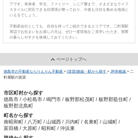
アです。単身者、学生、ファミリー、シニア層まで、さまざまなライフ
スタイルに対応できる住環境が整っており、今後も注目を集める地域と
いえるでしょう。
不動産会社としても、自信を持ってご紹介できるエリアです。二軒屋駅
周辺でお住まいをお探しの方は、ぜひ一度現地をご見学いただき、実際
の暮らしやすさを体感してみてください。
ページトップへ
徳島市の不動産ならりんりん不動産
>
(賃貸)路線・駅から探す
>
JR牟岐線
>
二
軒屋駅の賃貸
市区町村から探す
徳島市
/
小松島市
/
鳴門市
/
板野郡松茂町
/
板野郡藍住町
/
板野郡北島町
町名から探す
南昭和町
/
八万町
/
山城西
/
川内町
/
名東町
/
山城町
/
富田橋
/
大原町
/
昭和町
/
沖浜東
路線から探す