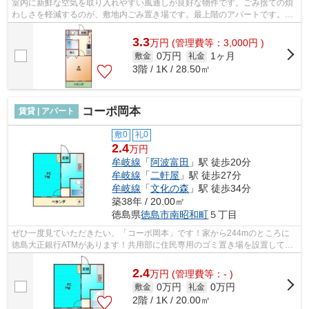
室内に新鮮な空気を取り入れやすい風通しが良好な物件です。ごみ捨ての煩
わしさを軽減するのが、敷地内ごみ置き場です。最上階のアパートです。こ
ちらの物件はアパートです。徳島市エ...
3.3
万
円
(管理費等：3,000円 )
0万円
1ヶ月
敷金
礼金
3階 / 1K / 28.50㎡
コーポ岡本
賃貸 | アパート
敷0
礼0
2.4
万円
牟岐線
「
阿波富田
」駅 徒歩20分
牟岐線
「
二軒屋
」駅 徒歩27分
牟岐線
「
文化の森
」駅 徒歩34分
築38年 / 20.00㎡
徳島県
徳島市
南昭和町
５丁目
ぜひ一度見ていただきたい、「コーポ岡本」です！家から244mのところに
徳島大正銀行ATMがあります！共用部に住民専用のゴミ置き場を設置してい
るので、面倒なゴミ出しも楽になります！...
2.4
万
円
(管理費等：- )
0万円
0万円
敷金
礼金
2階 / 1K / 20.00㎡