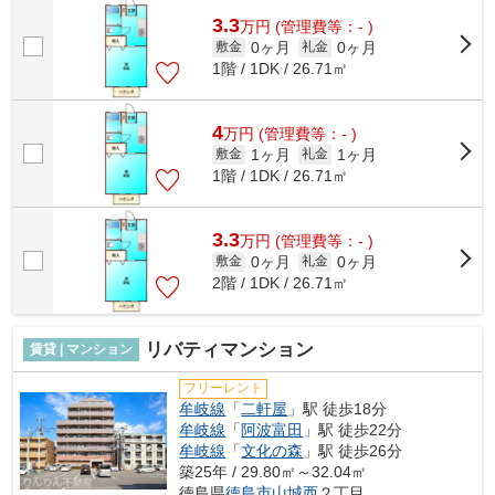
3.3
万
円
(管理費等：- )
0ヶ月
0ヶ月
敷金
礼金
1階 / 1DK / 26.71㎡
4
万
円
(管理費等：- )
1ヶ月
1ヶ月
敷金
礼金
1階 / 1DK / 26.71㎡
3.3
万
円
(管理費等：- )
0ヶ月
0ヶ月
敷金
礼金
2階 / 1DK / 26.71㎡
リバティマンション
賃貸 | マンション
フリーレント
牟岐線
「
二軒屋
」駅 徒歩18分
牟岐線
「
阿波富田
」駅 徒歩22分
牟岐線
「
文化の森
」駅 徒歩26分
築25年 / 29.80㎡～32.04㎡
徳島県
徳島市
山城西
２丁目