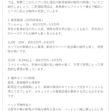
では、実際にこのエリアに住む場合の家賃相場や物件の特徴についてご
紹介しましょう。二軒屋駅周辺は、単身者からファミリー層まで幅広い
ニーズに応える物件が充実しています。
1. 家賃相場（2025年現在）
ワンルーム・1K： 約3.5万円～5.5万円
学生や単身赴任の方に人気。徳島文理大学が近いこともあり、学生向け
のリーズナブルな物件も多く見られます。
1LDK・2DK： 約5.0万円～6.8万円
カップルや新婚さんに最適。駅近やスーパー徒歩圏の物件も多く、利便
性が高いです。
2LDK・3LDK以上： 約6.5万円～8.5万円
ファミリー向け。学校や公園が近い物件が多く、子育て世帯にとって理
想的な環境が整っています。
2. 物件タイプの特徴
築浅・新築物件も増加中
駅周辺では再開発により、新築や築浅のオートロック付きマンションも
増えてきています。セキュリティや最新設備を重視する方にもおすすめ
です。
ペット可物件あり
小型犬や猫の飼育が可能な物件も見られ、ペットと一緒に暮らしたい方