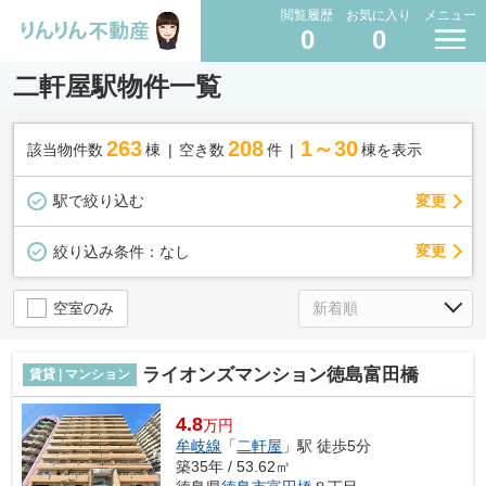
閲覧履歴
お気に入り
メニュー
0
0
二軒屋駅物件一覧
263
208
1～30
該当物件数
棟
空き数
件
棟を表示
駅で絞り込む
変更
変更
絞り込み条件：
なし
空室のみ
ライオンズマンション徳島富田橋
賃貸 | マンション
4.8
万円
牟岐線
「
二軒屋
」駅 徒歩5分
築35年 / 53.62㎡