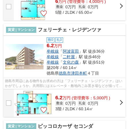
6
万
円
(管理費等：4,000円 )
0万円
0万円
敷金
礼金
5階 / 2LDK / 65.00㎡
フェリーチェ・レジデンツァ
賃貸 | マンション
敷0
礼0
6.2
万円
牟岐線
「
阿波富田
」駅 徒歩36分
牟岐線
「
二軒屋
」駅 徒歩46分
牟岐線
「
文化の森
」駅 徒歩51分
築20年 / 60.14㎡
徳島県
徳島市
津田本町
４丁目
徳島市周辺にある物件をお求めの方は「フェリーチェ・レジデンツァ」はい
かがでしょうか。共用部にはエレベータ・敷地内ごみ置き場などが揃ってお
り、とても充実しています。防犯対策...
6.2
万
円
(管理費等：5,000円 )
0万円
0万円
敷金
礼金
3階 / 2LDK / 60.14㎡
ピッコロカーザ セコンダ
賃貸 | マンション