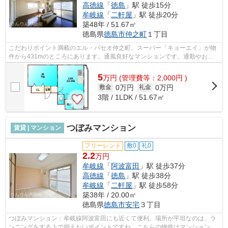
高徳線
「
徳島
」駅 徒歩15分
牟岐線
「
二軒屋
」駅 徒歩20分
築48年 / 51.67㎡
徳島県
徳島市
仲之町
１丁目
こだわりポイント満載のエル・パセオ仲之町。スーパー「キョーエイ」が物
件から431mのところにあります。通風良好なマンションです。通勤やお出
かけに便利な、徒歩10分に駅のある物件...
5
万
円
(管理費等：2,000円 )
0万円
0万円
敷金
礼金
3階 / 1LDK / 51.67㎡
つぼみマンション
賃貸 | マンション
フリーレント
敷0
礼0
2.2
万円
牟岐線
「
阿波富田
」駅 徒歩37分
高徳線
「
徳島
」駅 徒歩38分
牟岐線
「
二軒屋
」駅 徒歩58分
築38年 / 20.00㎡
徳島県
徳島市
安宅
３丁目
つぼみマンション：牟岐線阿波富田にも近くて便利。場所が平坦なのは、ラ
ンニングをする上で抑えたいポイントですね。こちらの物件はマンションで