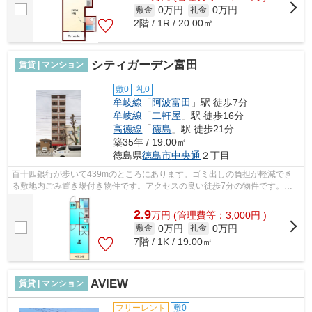
0万円
0万円
敷金
礼金
2階 / 1R / 20.00㎡
シティガーデン富田
賃貸 | マンション
敷0
礼0
牟岐線
「
阿波富田
」駅 徒歩7分
牟岐線
「
二軒屋
」駅 徒歩16分
高徳線
「
徳島
」駅 徒歩21分
築35年 / 19.00㎡
徳島県
徳島市
中央通
２丁目
百十四銀行が歩いて439mのところにあります。ゴミ出しの負担が軽減でき
る敷地内ごみ置き場付き物件です。アクセスの良い徒歩7分の物件です。こ
ちらの物件はマンションです。興味を持っ...
2.9
万
円
(管理費等：3,000円 )
0万円
0万円
敷金
礼金
7階 / 1K / 19.00㎡
AVIEW
賃貸 | マンション
フリーレント
敷0