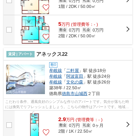
0万円
0万円
敷金
礼金
1階 / 2DK / 50.00㎡
5
万
円
(管理費等：- )
0万円
0万円
敷金
礼金
2階 / 2DK / 50.00㎡
アネックス22
賃貸 | アパート
敷0
牟岐線
「
二軒屋
」駅 徒歩18分
牟岐線
「
阿波富田
」駅 徒歩24分
牟岐線
「
文化の森
」駅 徒歩26分
築38年 / 22.50㎡
徳島県
徳島市
山城西
２丁目
こだわり条件、通風良好のシンプルな作りのアパートです。気分が落ちた時
には換気でリフレッシュしましょう。こちらの物件はアパートです。地域の
ゴミ捨て場まで行かずにサッとゴミ出...
2.9
万
円
(管理費等：- )
0万円
0ヶ月
敷金
礼金
2階 / 1K / 22.50㎡