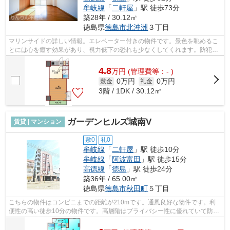
牟岐線
「
二軒屋
」駅 徒歩73分
築28年 / 30.12㎡
徳島県
徳島市
北沖洲
３丁目
マリンサイドの詳しい情報。エレベーター付きの物件です。景色を眺めるこ
とには心を癒す効果があり、視力低下の恐れも少なくしてくれます。防犯対
策もバッチリなマンションタイプの物...
4.8
万
円
(管理費等：- )
0万円
0万円
敷金
礼金
3階 / 1DK / 30.12㎡
ガーデンヒルズ城南V
賃貸 | マンション
敷0
礼0
牟岐線
「
二軒屋
」駅 徒歩10分
牟岐線
「
阿波富田
」駅 徒歩15分
高徳線
「
徳島
」駅 徒歩24分
築36年 / 65.00㎡
徳島県
徳島市
秋田町
５丁目
こちらの物件はコンビニまでの距離が210mです。通風良好な物件です。利
便性の高い徒歩10分の物件です。高層階はプライバシー性に優れていて防犯
性にも安心の条件です。りんりん不動産...