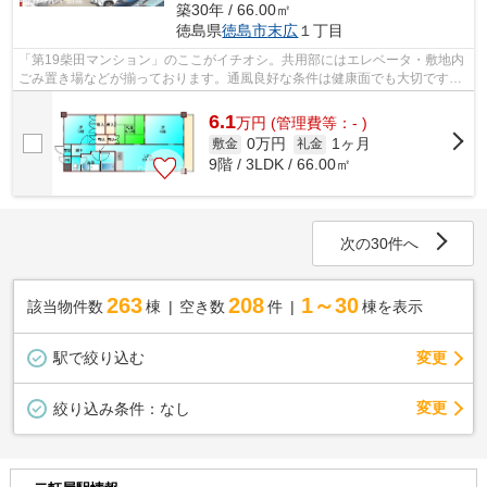
築30年 / 66.00㎡
徳島県
徳島市
末広
１丁目
「第19柴田マンション」のここがイチオシ。共用部にはエレベータ・敷地内
ごみ置き場などが揃っております。通風良好な条件は健康面でも大切です。
そんな観点からもおすすめのマンショ...
6.1
万
円
(管理費等：- )
0万円
1ヶ月
敷金
礼金
9階 / 3LDK / 66.00㎡
次の30件へ
263
208
1～30
該当物件数
棟
空き数
件
棟を表示
駅で絞り込む
変更
変更
絞り込み条件：
なし