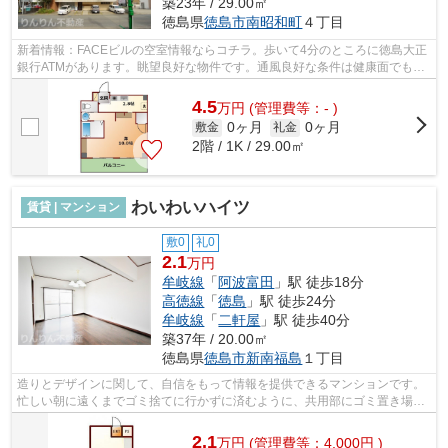
築23年 / 29.00㎡
徳島県
徳島市
南昭和町
４丁目
新着情報：FACEビルの空室情報ならコチラ。歩いて4分のところに徳島大正
銀行ATMがあります。眺望良好な物件です。通風良好な条件は健康面でも大
切です。そんな観点からもおすすめの物...
4.5
万
円
(管理費等：- )
0ヶ月
0ヶ月
敷金
礼金
2階 / 1K / 29.00㎡
わいわいハイツ
賃貸 | マンション
敷0
礼0
2.1
万円
牟岐線
「
阿波富田
」駅 徒歩18分
高徳線
「
徳島
」駅 徒歩24分
牟岐線
「
二軒屋
」駅 徒歩40分
築37年 / 20.00㎡
徳島県
徳島市
新南福島
１丁目
造りとデザインに関して、自信をもって情報を提供できるマンションです。
忙しい朝に遠くまでゴミ捨てに行かずに済むように、共用部にゴミ置き場を
備え付けております。魅力的で眺望良...
2.1
万
円
(管理費等：4,000円 )