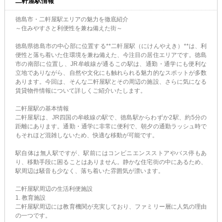
二軒屋駅情報
徳島市・二軒屋駅エリアの魅力を徹底紹介
～住みやすさと利便性を兼ね備えた街～
徳島県徳島市の中心部に位置する**二軒屋駅（にけんやえき）**は、利
便性と落ち着いた住環境を兼ね備えた、今注目の居住エリアです。徳島
市の南部に位置し、JR牟岐線が通るこの駅は、通勤・通学にも便利な
立地でありながら、自然や文化にも触れられる魅力的なスポットが多数
あります。今回は、そんな二軒屋駅とその周辺の施設、さらに気になる
賃貸物件情報について詳しくご紹介いたします。
二軒屋駅の基本情報
二軒屋駅は、JR四国の牟岐線の駅で、徳島駅からわずか2駅、約5分の
距離にあります。通勤・通学に非常に便利で、朝夕の通勤ラッシュ時で
もそれほど混雑しないため、快適な移動が可能です。
駅自体は無人駅ですが、駅前にはコンビニエンスストアやバス停もあ
り、移動手段に困ることはありません。静かな住宅街の中にあるため、
駅周辺は騒音も少なく、落ち着いた雰囲気が漂います。
二軒屋駅周辺の生活利便施設
1. 教育施設
二軒屋駅周辺には教育機関が充実しており、ファミリー層に人気の理由
の一つです。