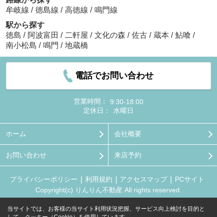
牟岐線
/
徳島線
/
高徳線
/
鳴門線
駅から探す
徳島
/
阿波富田
/
二軒屋
/
文化の森
/
佐古
/
蔵本
/
鮎喰
/
南小松島
/
鳴門
/
地蔵橋
電話でお問い合わせ
営業時間：
9:30-18:00
定休日：
水曜日
ホーム
会社概要
お問い合わせ
来店予約
プライバシーポリシー
利用規約
アクセスマップ
PCサイト
Copyright(c) りんりん不動産 All rights reserved.
当サイトでは、お客様の当サイト利用状況把握、サービス向上検討を目的と