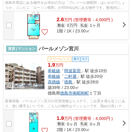
徳島市周辺にある物件をお求めの方は「プレジール南昭和」はいかがでしょ
うか。コンビニ「ローソン昭和」が459m以内にある物件です。敷地内にあ
るごみ置き場も自由に使うことができま...
2.6
万
円
(管理費等：4,000円 )
0万円
1ヶ月
敷金
礼金
1階 / 1K / 23.00㎡
パールメゾン宮川
賃貸 | マンション
フリーレント
敷0
礼0
1.9
万円
牟岐線
「
阿波富田
」駅 徒歩10分
牟岐線
「
二軒屋
」駅 徒歩20分
高徳線
「
徳島
」駅 徒歩28分
築39年 / 23.00㎡
徳島県
徳島市
南昭和町
１丁目
新着情報：パールメゾン宮川の空室情報ならコチラ。ごみ置き場も近くにあ
り、使い勝手もいいです。こちらの物件はマンションです。眺めの良いマン
ションです。明るいスタッフ、明るい...
1.9
万
円
(管理費等：4,000円 )
0ヶ月
0ヶ月
敷金
礼金
2階 / 1K / 23.00㎡