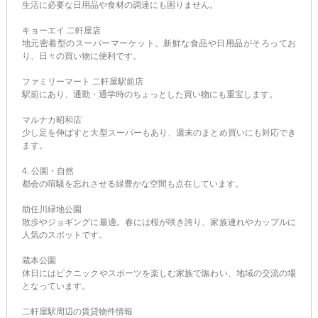
生活に必要な日用品や食材の調達にも困りません。
キョーエイ 二軒屋店
地元密着型のスーパーマーケット。新鮮な食品や日用品がそろってお
り、日々の買い物に便利です。
ファミリーマート 二軒屋駅前店
駅前にあり、通勤・通学時のちょっとした買い物にも重宝します。
マルナカ昭和店
少し足を伸ばすと大型スーパーもあり、週末のまとめ買いにも対応でき
ます。
4. 公園・自然
都会の喧騒を忘れさせる緑豊かな空間も点在しています。
助任川緑地公園
散歩やジョギングに最適。春には桜が咲き誇り、家族連れやカップルに
人気のスポットです。
蔵本公園
休日にはピクニックやスポーツを楽しむ家族で賑わい、地域の交流の場
となっています。
二軒屋駅周辺の賃貸物件情報