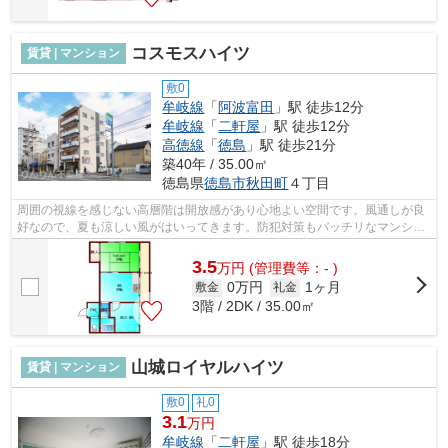
コスモスハイツ
賃貸 | マンション
敷0
牟岐線
「
阿波富田
」駅 徒歩12分
牟岐線
「
二軒屋
」駅 徒歩12分
高徳線
「
徳島
」駅 徒歩21分
築40年 / 35.00㎡
徳島県
徳島市
秋田町
４丁目
周囲の視線を感じない高層階は開放感があり心地よい空間です。風通しが良
好なので、夏も涼しい風がはいってきます。防犯対策もバッチリなマンショ
ンタイプの物件です。駅まで徒歩12分...
3.5
万
円
(管理費等：- )
0万円
1ヶ月
敷金
礼金
3階 / 2DK / 35.00㎡
山城ロイヤルハイツ
賃貸 | マンション
敷0
礼0
3.1
万円
牟岐線
「
二軒屋
」駅 徒歩18分