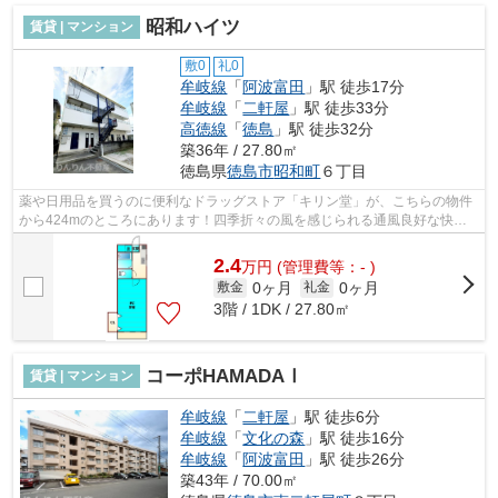
昭和ハイツ
賃貸 | マンション
敷0
礼0
牟岐線
「
阿波富田
」駅 徒歩17分
牟岐線
「
二軒屋
」駅 徒歩33分
高徳線
「
徳島
」駅 徒歩32分
築36年 / 27.80㎡
徳島県
徳島市
昭和町
６丁目
薬や日用品を買うのに便利なドラッグストア「キリン堂」が、こちらの物件
から424mのところにあります！四季折々の風を感じられる通風良好な快適
の物件です！造りとデザインに関して、...
2.4
万
円
(管理費等：- )
0ヶ月
0ヶ月
敷金
礼金
3階 / 1DK / 27.80㎡
コーポHAMADAⅠ
賃貸 | マンション
牟岐線
「
二軒屋
」駅 徒歩6分
牟岐線
「
文化の森
」駅 徒歩16分
牟岐線
「
阿波富田
」駅 徒歩26分
築43年 / 70.00㎡