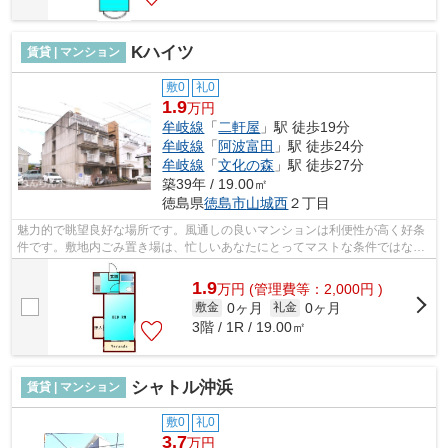
Kハイツ
賃貸 | マンション
敷0
礼0
1.9
万円
牟岐線
「
二軒屋
」駅 徒歩19分
牟岐線
「
阿波富田
」駅 徒歩24分
牟岐線
「
文化の森
」駅 徒歩27分
築39年 / 19.00㎡
徳島県
徳島市
山城西
２丁目
魅力的で眺望良好な場所です。風通しの良いマンションは利便性が高く好条
件です。敷地内ごみ置き場は、忙しいあなたにとってマストな条件ではない
でしょうか。こちらはマンションタイ...
1.9
万
円
(管理費等：2,000円 )
0ヶ月
0ヶ月
敷金
礼金
3階 / 1R / 19.00㎡
シャトル沖浜
賃貸 | マンション
敷0
礼0
3.7
万円