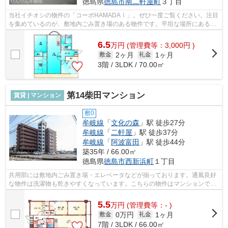
徳島県
徳島市
南二軒屋町
３丁目
当社イチオシの物件の「コーポHAMADAⅠ」。ぜひ一度ご覧ください。注目
を集めているのが、敷地内ごみ置き場のある物件です。平坦な場所にある物
件なら毎日の移動も快適です。眺望良好な...
6.5
万
円
(管理費等：3,000円 )
2ヶ月
1ヶ月
敷金
礼金
3階 / 3LDK / 70.00㎡
第14柴田マンション
賃貸 | マンション
敷0
牟岐線
「
文化の森
」駅 徒歩27分
牟岐線
「
二軒屋
」駅 徒歩37分
牟岐線
「
阿波富田
」駅 徒歩44分
築35年 / 66.00㎡
徳島県
徳島市
西新浜町
１丁目
共用部には敷地内ごみ置き場・エレベータなどが揃っております。通風良好
な物件は洗濯物も乾きやすくなっています。こちらの物件はマンションで
す。きれいな外観を簡単に保つことがで...
5.5
万
円
(管理費等：- )
0万円
1ヶ月
敷金
礼金
7階 / 3LDK / 66.00㎡