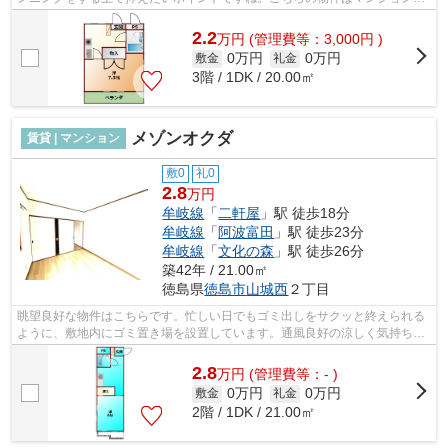
す。バス停徒歩3分以内なので時間を有...
2.2
万
円
(管理費等：3,000円 )
0万円
0万円
敷金
礼金
3階 / 1DK / 20.00㎡
メゾンオクダ
賃貸 | マンション
敷0
礼0
2.8
万円
牟岐線
「
二軒屋
」駅 徒歩18分
牟岐線
「
阿波富田
」駅 徒歩23分
牟岐線
「
文化の森
」駅 徒歩26分
築42年 / 21.00㎡
徳島県
徳島市
山城西
２丁目
眺望良好な物件はこちらです。忙しい日でもゴミ出しをサクッと終えられる
ように、敷地内にゴミ置き場を設置しています。通風良好の涼しく気持ちの
良い空間をご提供いたします。防犯対...
2.8
万
円
(管理費等：- )
0万円
0万円
敷金
礼金
2階 / 1DK / 21.00㎡