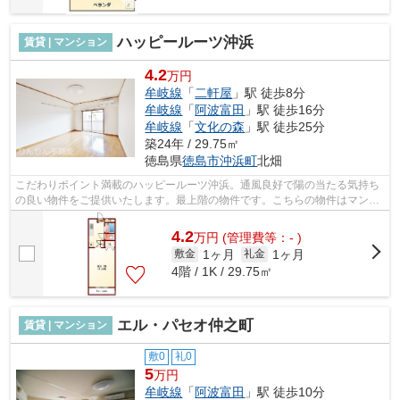
ハッピールーツ沖浜
賃貸 | マンション
4.2
万円
牟岐線
「
二軒屋
」駅 徒歩8分
牟岐線
「
阿波富田
」駅 徒歩16分
牟岐線
「
文化の森
」駅 徒歩25分
築24年 / 29.75㎡
徳島県
徳島市
沖浜町
北畑
こだわりポイント満載のハッピールーツ沖浜。通風良好で陽の当たる気持ち
の良い物件をご提供いたします。最上階の物件です。こちらの物件はマンシ
ョンです。徳島市エリアの賃貸情報は...
4.2
万
円
(管理費等：- )
1ヶ月
1ヶ月
敷金
礼金
4階 / 1K / 29.75㎡
エル・パセオ仲之町
賃貸 | マンション
敷0
礼0
5
万円
牟岐線
「
阿波富田
」駅 徒歩10分