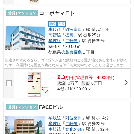
コーポヤマモト
賃貸 | マンション
敷0
礼0
牟岐線
「
阿波富田
」駅 徒歩18分
高徳線
「
徳島
」駅 徒歩25分
牟岐線
「
二軒屋
」駅 徒歩39分
築40年 / 20.00㎡
徳島県
徳島市
福島
１丁目
快適さを求めるなら、ゴミ捨てが楽な敷地内ごみ置き場のある物件がお勧め
です。高層階なら景色を眺めながら休日も家の中でゆったりと過ごせます。
こちらはマンションタイプになります...
2.3
万
円
(管理費等：4,000円 )
0万円
0万円
敷金
礼金
4階 / 1K / 20.00㎡
FACEビル
賃貸 | マンション
牟岐線
「
阿波富田
」駅 徒歩14分
牟岐線
「
二軒屋
」駅 徒歩22分
牟岐線
「
文化の森
」駅 徒歩32分