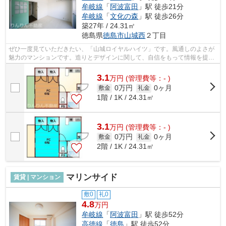
牟岐線
「
阿波富田
」駅 徒歩21分
牟岐線
「
文化の森
」駅 徒歩26分
築27年 / 24.31㎡
徳島県
徳島市
山城西
２丁目
ぜひ一度見ていただきたい、「山城ロイヤルハイツ」です。風通しのよさが
魅力のマンションです。造りとデザインに関して、自信をもって情報を提供
できるマンションです。敷地内ごみ置...
3.1
万
円
(管理費等：- )
0万円
0ヶ月
敷金
礼金
1階 / 1K / 24.31㎡
3.1
万
円
(管理費等：- )
0万円
0ヶ月
敷金
礼金
2階 / 1K / 24.31㎡
マリンサイド
賃貸 | マンション
敷0
礼0
4.8
万円
牟岐線
「
阿波富田
」駅 徒歩52分
高徳線
「
徳島
」駅 徒歩52分