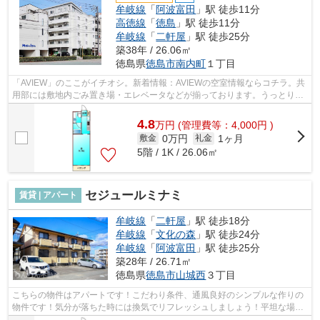
牟岐線
「
阿波富田
」駅 徒歩11分
高徳線
「
徳島
」駅 徒歩11分
牟岐線
「
二軒屋
」駅 徒歩25分
築38年 / 26.06㎡
徳島県
徳島市
南内町
１丁目
「AVIEW」のここがイチオシ。新着情報：AVIEWの空室情報ならコチラ。共
用部には敷地内ごみ置き場・エレベータなどが揃っております。うっとりす
る程綺麗な景色を眺められる、誰もが憧...
4.8
万
円
(管理費等：4,000円 )
0万円
1ヶ月
敷金
礼金
5階 / 1K / 26.06㎡
セジュールミナミ
賃貸 | アパート
牟岐線
「
二軒屋
」駅 徒歩18分
牟岐線
「
文化の森
」駅 徒歩24分
牟岐線
「
阿波富田
」駅 徒歩25分
築28年 / 26.71㎡
徳島県
徳島市
山城西
３丁目
こちらの物件はアパートです！こだわり条件、通風良好のシンプルな作りの
物件です！気分が落ちた時には換気でリフレッシュしましょう！平坦な場所
にある物件なら毎日の移動も快適です...