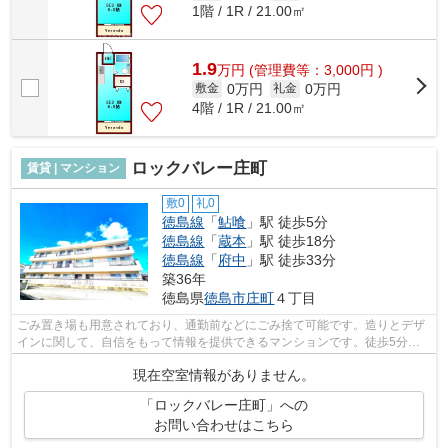
1階 / 1R / 21.00㎡
1.9
万
円
(管理費等：3,000円 )
0万円
0万円
敷金
礼金
4階 / 1R / 21.00㎡
ロックバレー庄町
賃貸 | マンション
敷0
礼0
徳島線
「
鮎喰
」駅 徒歩5分
徳島線
「
蔵本
」駅 徒歩18分
徳島線
「
府中
」駅 徒歩33分
築36年
徳島県
徳島市
庄町
４丁目
ごみ置き場も用意されており、通勤前などにごみ捨て可能です。造りとデザ
インに関して、自信をもって情報を提供できるマンションです。徒歩5分に
駅がある物件です。不動産について分か...
現在空室情報がありません。
「ロックバレー庄町」への
お問い合わせはこちら