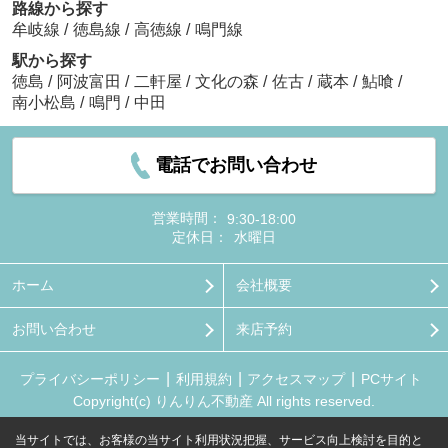
路線から探す
牟岐線
/
徳島線
/
高徳線
/
鳴門線
駅から探す
徳島
/
阿波富田
/
二軒屋
/
文化の森
/
佐古
/
蔵本
/
鮎喰
/
南小松島
/
鳴門
/
中田
電話でお問い合わせ
営業時間：
9:30-18:00
定休日：
水曜日
ホーム
会社概要
お問い合わせ
来店予約
プライバシーポリシー
利用規約
アクセスマップ
PCサイト
Copyright(c) りんりん不動産 All rights reserved.
当サイトでは、お客様の当サイト利用状況把握、サービス向上検討を目的と