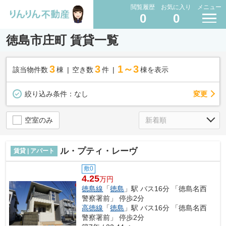
閲覧履歴
お気に入り
メニュー
0
0
徳島市庄町 賃貸一覧
3
3
1～3
該当物件数
棟
空き数
件
棟を表示
変更
絞り込み条件：
なし
空室のみ
ル・プティ・レーヴ
賃貸 | アパート
敷0
4.25
万円
徳島線
「
徳島
」駅 バス16分 「徳島名西
警察署前」 停歩2分
高徳線
「
徳島
」駅 バス16分 「徳島名西
警察署前」 停歩2分