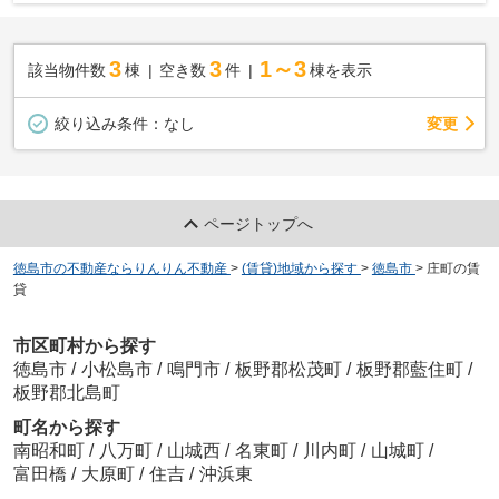
3
3
1～3
該当物件数
棟
空き数
件
棟を表示
変更
絞り込み条件：
なし
ページトップへ
徳島市の不動産ならりんりん不動産
>
(賃貸)地域から探す
>
徳島市
>
庄町の賃
貸
市区町村から探す
徳島市
/
小松島市
/
鳴門市
/
板野郡松茂町
/
板野郡藍住町
/
板野郡北島町
町名から探す
南昭和町
/
八万町
/
山城西
/
名東町
/
川内町
/
山城町
/
富田橋
/
大原町
/
住吉
/
沖浜東