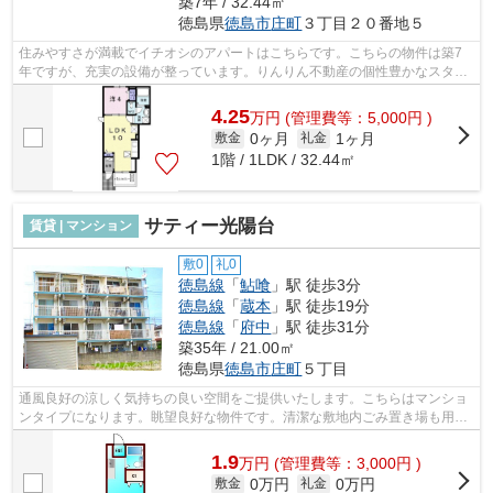
築7年 / 32.44㎡
徳島県
徳島市
庄町
３丁目２０番地５
住みやすさが満載でイチオシのアパートはこちらです。こちらの物件は築7
年ですが、充実の設備が整っています。りんりん不動産の個性豊かなスタッ
フがあなたのお部屋探しを楽しくサポー...
4.25
万
円
(管理費等：5,000円 )
0ヶ月
1ヶ月
敷金
礼金
1階 / 1LDK / 32.44㎡
サティー光陽台
賃貸 | マンション
敷0
礼0
徳島線
「
鮎喰
」駅 徒歩3分
徳島線
「
蔵本
」駅 徒歩19分
徳島線
「
府中
」駅 徒歩31分
築35年 / 21.00㎡
徳島県
徳島市
庄町
５丁目
通風良好の涼しく気持ちの良い空間をご提供いたします。こちらはマンショ
ンタイプになります。眺望良好な物件です。清潔な敷地内ごみ置き場も用意
されております。私達りんりん不動産...
1.9
万
円
(管理費等：3,000円 )
0万円
0万円
敷金
礼金