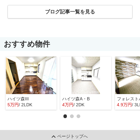
ブログ記事一覧を見る
おすすめ物件
ハイツ森III
ハイツ森A・B
フォレスト
5万円
/ 2LDK
4万円
/ 2DK
4.9万円
/ 3
ページトップへ