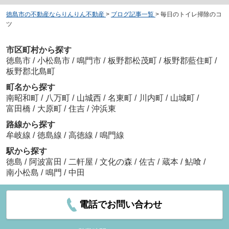
徳島市の不動産ならりんりん不動産
>
ブログ記事一覧
>
毎日のトイレ掃除のコ
ツ
市区町村から探す
徳島市
/
小松島市
/
鳴門市
/
板野郡松茂町
/
板野郡藍住町
/
板野郡北島町
町名から探す
南昭和町
/
八万町
/
山城西
/
名東町
/
川内町
/
山城町
/
富田橋
/
大原町
/
住吉
/
沖浜東
路線から探す
牟岐線
/
徳島線
/
高徳線
/
鳴門線
駅から探す
徳島
/
阿波富田
/
二軒屋
/
文化の森
/
佐古
/
蔵本
/
鮎喰
/
南小松島
/
鳴門
/
中田
電話でお問い合わせ