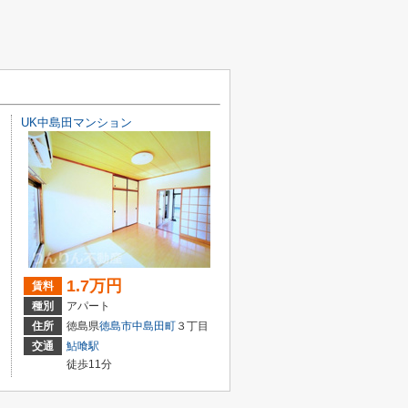
UK中島田マンション
1.7万円
賃料
種別
アパート
住所
徳島県
徳島市
中島田町
３丁目
交通
鮎喰駅
徒歩11分