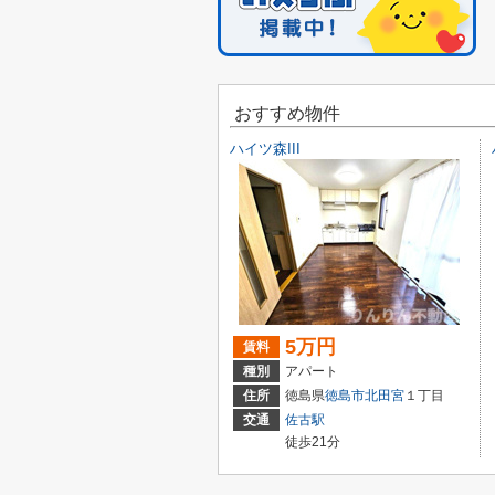
おすすめ物件
ハイツ森III
5万円
賃料
種別
アパート
住所
徳島県
徳島市
北田宮
１丁目
交通
佐古駅
徒歩21分