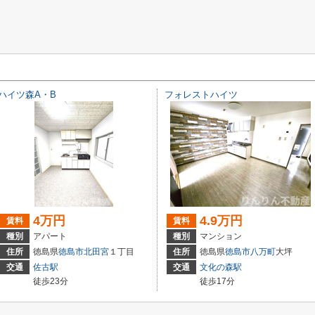
ハイツ森A・B
フォレストハイツ
4万円
4.9万円
賃料
賃料
種別
アパート
種別
マンション
住所
徳島県
徳島市
北田宮
１丁目
住所
徳島県
徳島市
八万町
大坪
交通
佐古駅
交通
文化の森駅
徒歩23分
徒歩17分