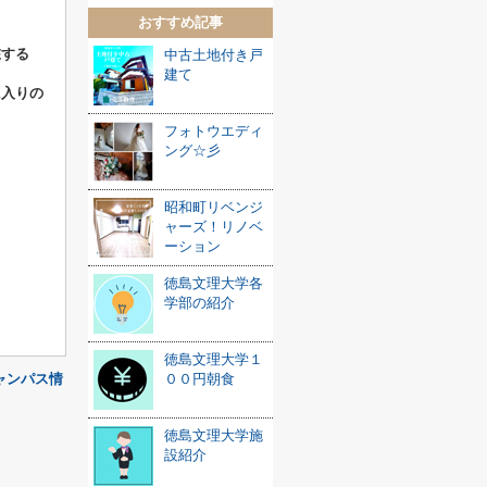
おすすめ記事
在する
中古土地付き戸
建て
に入りの
フォトウエディ
ング☆彡
昭和町リベンジ
ャーズ！リノベ
ーション
徳島文理大学各
学部の紹介
徳島文理大学１
ャンパス情
００円朝食
徳島文理大学施
設紹介