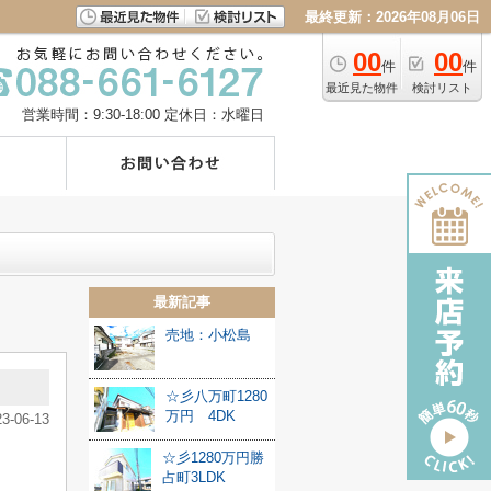
最終更新：2026年08月06日
00
00
件
件
最近見た物件
検討リスト
営業時間：9:30-18:00
定休日：水曜日
最新記事
売地：小松島
☆彡八万町1280
万円 4DK
23-06-13
☆彡1280万円勝
占町3LDK