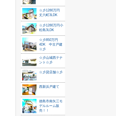
☆彡1280万円
丈六町3LDK
☆彡1280万円小
松島3LDK
☆彡850万円
4DK 中古戸建
☆彡
☆彡山城西テナ
ント☆彡
☆彡貸店舗☆彡
西新浜戸建て
徳島市南矢三モ
デルルーム販
売！！