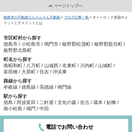
ページトップへ
徳島市の不動産ならりんりん不動産
>
ブログ記事一覧
>
オートロック賃貸のメ
リットとデメリットとは
市区町村から探す
徳島市
/
小松島市
/
鳴門市
/
板野郡松茂町
/
板野郡藍住町
/
板野郡北島町
町名から探す
南昭和町
/
八万町
/
山城西
/
名東町
/
川内町
/
山城町
/
富田橋
/
大原町
/
住吉
/
沖浜東
路線から探す
牟岐線
/
徳島線
/
高徳線
/
鳴門線
駅から探す
徳島
/
阿波富田
/
二軒屋
/
文化の森
/
佐古
/
蔵本
/
鮎喰
/
南小松島
/
鳴門
/
中田
電話でお問い合わせ