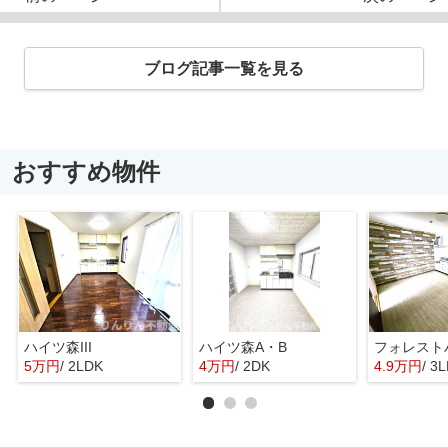
ブログ記事一覧を見る
おすすめ物件
ハイツ森III
ハイツ森A・B
フォレスト
5万円
/ 2LDK
4万円
/ 2DK
4.9万円
/ 3