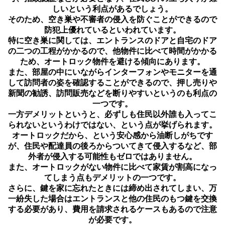
しいという利点があるでしょう。
そのため、空き巣や不審者の侵入を防ぐことができるので
防犯上優れているといわれています。
特に空き巣に関しては、エントランスのドアと自宅のドア
の二つの工程がかかるので、他物件に比べて時間がかかる
ため、オートロック物件を避ける傾向にあります。
また、部屋の中にいながらインターフォンやモニターを通
して訪問者の姿を確認することができるので、押し売りや
新聞の勧誘、訪問販売などを断りやすいというのも利点の
一つです。
一方デメリットというと、必ずしも住民以外誰も入ってこ
られないというわけではない、という点が挙げられます。
オートロックだから、という安心感から油断しがちです
が、住民や配達員の後ろからついてきて侵入するなど、部
外者が侵入する可能性もゼロではありません。
また、オートロックがない物件に比べて家賃が割高になっ
てしまう点もデメリットの一つです。
さらに、鍵を家に忘れたときには締め出されてしまい、万
一紛失した場合はエントランスと他の住民のもつ鍵を交換
する必要があり、費用を請求されるケースもあるので注意
が必要です。