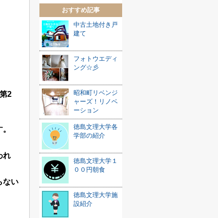
おすすめ記事
中古土地付き戸
建て
フォトウエディ
ング☆彡
昭和町リベンジ
第2
ャーズ！リノベ
ーション
徳島文理大学各
す。
学部の紹介
われ
徳島文理大学１
００円朝食
らない
徳島文理大学施
設紹介