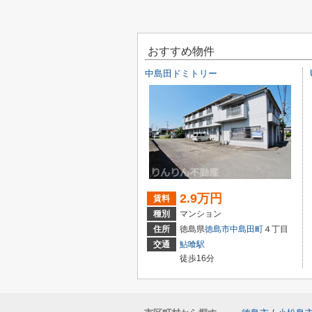
おすすめ物件
中島田ドミトリー
2.9万円
賃料
種別
マンション
住所
徳島県
徳島市
中島田町
４丁目
交通
鮎喰駅
徒歩16分