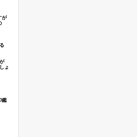
すが
の
る
が
しょ
印鑑
。