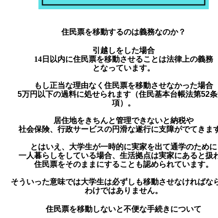
住民票を移動するのは義務なのか？
引越しをした場合
14日以内に住民票を移動させること
は法律上の
義務
となっています。
もし正当な理由なく住民票を
移動させなかった場合
5万円以下の過料
に処せられます（住民基本台帳法第52条
項）。
居住地をきちんと管理できないと納税や
社会保険、行政サービスの円滑な遂行に支障がでてきま
とはいえ、大学生が一時的に実家を出て通学のために
一人暮らしをしている場合、生活拠点は実家にあると扱
住民票をそのままにすることも認められています。
そういった意味では大学生は必ずしも移動させなければな
わけではありません。
住民票を移動しないと不便な手続きについて