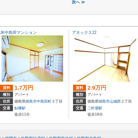
次へ ≫
UK中島田マンション
アネックス22
1.7万円
2.9万円
賃料
賃料
種別
アパート
種別
アパート
住所
徳島県
徳島市
中島田町
３丁目
住所
徳島県
徳島市
山城西
２丁目
交通
鮎喰駅
交通
二軒屋駅
徒歩11分
徒歩18分