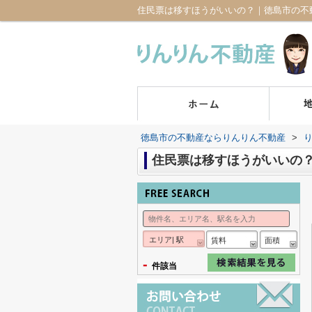
住民票は移すほうがいいの？｜徳島市の不
徳島市の不動産ならりんりん不動産
>
住民票は移すほうがいいの
エリア| 駅
賃料
面積
-
件該当