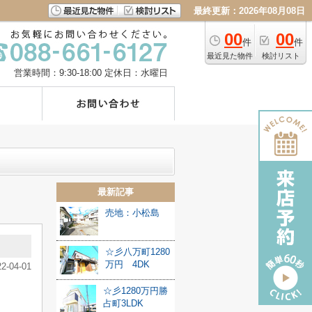
最終更新：2026年08月08日
00
00
件
件
最近見た物件
検討リスト
営業時間：9:30-18:00
定休日：水曜日
最新記事
売地：小松島
☆彡八万町1280
万円 4DK
22-04-01
☆彡1280万円勝
。
占町3LDK