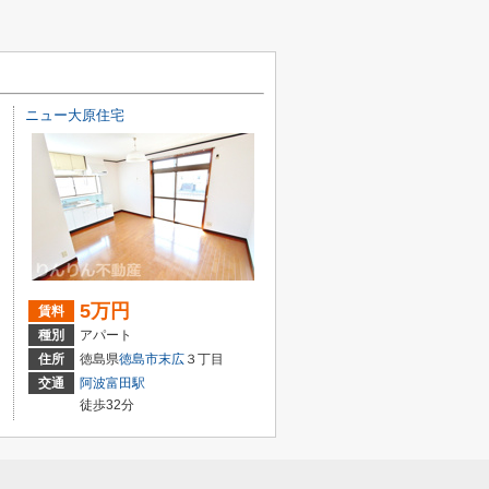
ニュー大原住宅
5万円
賃料
種別
アパート
住所
徳島県
徳島市
末広
３丁目
交通
阿波富田駅
徒歩32分