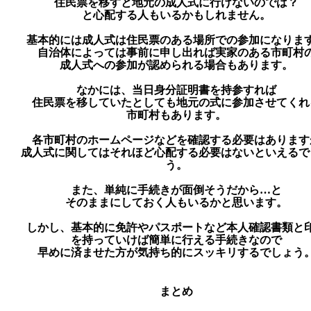
住民票を移すと地元の成人式に行けないのでは？
と心配する人もいるかもしれません。
基本的には成人式は住民票のある場所での参加になりま
自治体によっては事前に申し出れば実家のある市町村
成人式への参加が認められる場合もあります。
なかには、当日身分証明書を持参すれば
住民票を移していたとしても地元の式に参加させてくれ
市町村もあります。
各市町村のホームページなどを確認する必要はあります
成人式に関してはそれほど心配する必要はないといえるで
う。
また、単純に手続きが面倒そうだから…と
そのままにしておく人もいるかと思います。
しかし、基本的に
免許
や
パスポート
など
本人確認書類
と
を持っていけば簡単に行える手続きなので
早めに済ませた方が気持ち的にスッキリするでしょう
まとめ