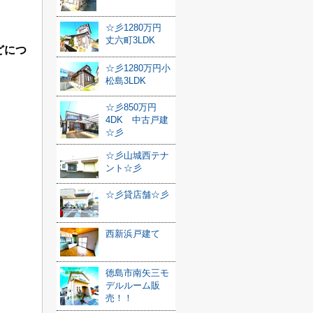
☆彡1280万円
丈六町3LDK
どにつ
☆彡1280万円小
松島3LDK
☆彡850万円
4DK 中古戸建
☆彡
☆彡山城西テナ
ント☆彡
☆彡貸店舗☆彡
西新浜戸建て
徳島市南矢三モ
デルルーム販
売！！