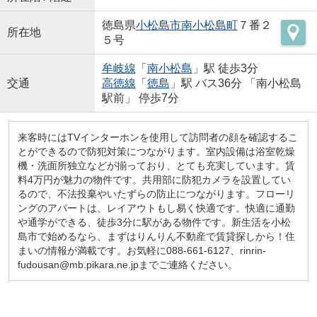
徳島県
小松島市
南小松島町
７番２
所在地
５号
牟岐線
「
南小松島
」駅 徒歩3分
交通
高徳線
「
徳島
」駅 バス36分 「南小松島
駅前」 停歩7分
来客時にはTVインターホンを使用して訪問者の顔を確認するこ
とができるので防犯対策につながります。室内設備は浴室乾燥
機・洗面所独立などが揃っており、とても充実しています。賃
料4万円が魅力の物件です。共用部に防犯カメラを設置してい
るので、不法投棄やいたずらの防止につながります。フローリ
ングのアパートは、レイアウトもし易く快適です。快適に通勤
や通学ができる、徒歩3分に駅がある物件です。新生活を小松
島市で始めるなら、まずはりんりん不動産で賃貸探しから！住
まいの情報が満載です。お気軽に088-661-6127、rinrin-
fudousan@mb.pikara.ne.jpまでご連絡ください。