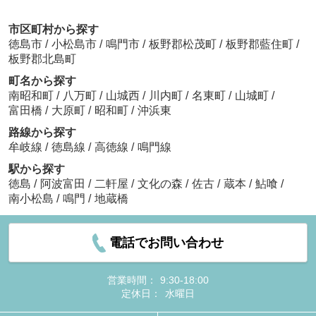
市区町村から探す
徳島市
/
小松島市
/
鳴門市
/
板野郡松茂町
/
板野郡藍住町
/
板野郡北島町
町名から探す
南昭和町
/
八万町
/
山城西
/
川内町
/
名東町
/
山城町
/
富田橋
/
大原町
/
昭和町
/
沖浜東
路線から探す
牟岐線
/
徳島線
/
高徳線
/
鳴門線
駅から探す
徳島
/
阿波富田
/
二軒屋
/
文化の森
/
佐古
/
蔵本
/
鮎喰
/
南小松島
/
鳴門
/
地蔵橋
電話でお問い合わせ
営業時間：
9:30-18:00
定休日：
水曜日