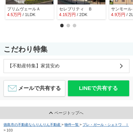
プリムヴェールＡ
セレブリティ Ｂ
サンモール
4.5
万
円
/ 1LDK
4.15
万
円
/ 2DK
4.9
万
円
/ 2
こだわり特集
【不動産特集】家賃安め
メールで共有する
LINEで共有する
ページトップへ
徳島市の不動産ならりんりん不動産
>
物件一覧
>
プレ・ガール・シェトワ Ⅰ
>
103