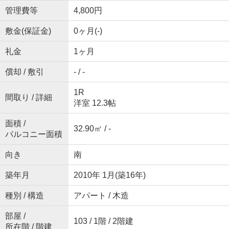
管理費等
4,800円
敷金(保証金)
0ヶ月(-)
礼金
1ヶ月
償却 / 敷引
- / -
1R
間取り / 詳細
洋室 12.3帖
面積 /
32.90㎡ / -
バルコニー面積
向き
南
築年月
2010年 1月(築16年)
種別 / 構造
アパート / 木造
部屋 /
103 / 1階 / 2階建
所在階 / 階建