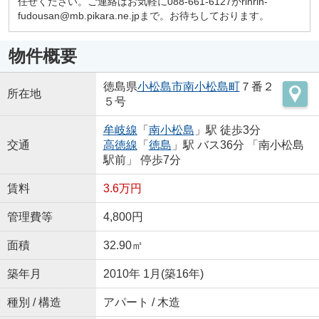
任せください。ご連絡はお気軽に088-661-6127かrinrin-
fudousan@mb.pikara.ne.jpまで。お待ちしております。
物件概要
徳島県
小松島市
南小松島町
７番２
所在地
５号
牟岐線
「
南小松島
」駅 徒歩3分
交通
高徳線
「
徳島
」駅 バス36分 「南小松島
駅前」 停歩7分
賃料
3.6万円
管理費等
4,800円
面積
32.90㎡
築年月
2010年 1月(築16年)
種別 / 構造
アパート / 木造