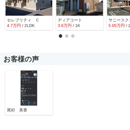
セレブリティ Ｃ
ディアコート
サニースク
4.7
万
円
/ 2LDK
3.6
万
円
/ 1K
5.05
万
円
/
お客様の声
尾杉 美香