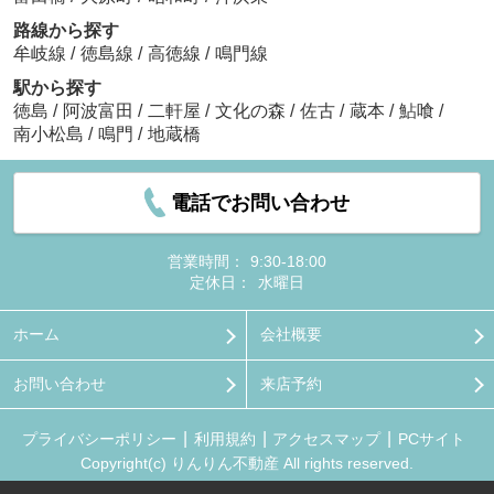
路線から探す
牟岐線
/
徳島線
/
高徳線
/
鳴門線
駅から探す
徳島
/
阿波富田
/
二軒屋
/
文化の森
/
佐古
/
蔵本
/
鮎喰
/
南小松島
/
鳴門
/
地蔵橋
電話でお問い合わせ
営業時間：
9:30-18:00
定休日：
水曜日
ホーム
会社概要
お問い合わせ
来店予約
プライバシーポリシー
利用規約
アクセスマップ
PCサイト
Copyright(c) りんりん不動産 All rights reserved.