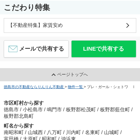
こだわり特集
【不動産特集】家賃安め
メールで共有する
LINEで共有する
ページトップへ
徳島市の不動産ならりんりん不動産
>
物件一覧
>
プレ・ガール・シェトワ Ⅰ
市区町村から探す
徳島市
/
小松島市
/
鳴門市
/
板野郡松茂町
/
板野郡藍住町
/
板野郡北島町
町名から探す
南昭和町
/
山城西
/
八万町
/
川内町
/
名東町
/
山城町
/
富田橋
/
大原町
/
昭和町
/
沖浜東