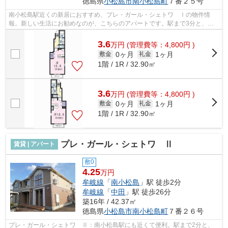
徳島県
小松島市
南小松島町
７番２５号
南小松島駅近くの新居におすすめ、プレ・ガール・シェトワ Ⅰの物件情
報。新しい生活にお勧めなのが、こちらのアパートです。駅まで3分と、駅
近でアクセスも良好な物件です。小松島市...
3.6
万
円
(管理費等：4,800円 )
0ヶ月
1ヶ月
敷金
礼金
1階 / 1R / 32.90㎡
3.6
万
円
(管理費等：4,800円 )
0ヶ月
1ヶ月
敷金
礼金
1階 / 1R / 32.90㎡
プレ・ガール・シェトワ Ⅱ
賃貸 | アパート
敷0
4.25
万円
牟岐線
「
南小松島
」駅 徒歩2分
牟岐線
「
中田
」駅 徒歩26分
築16年 / 42.37㎡
徳島県
小松島市
南小松島町
７番２６号
プレ・ガール・シェトワ Ⅱ：南小松島駅にも近くて便利。駅まで2分と、