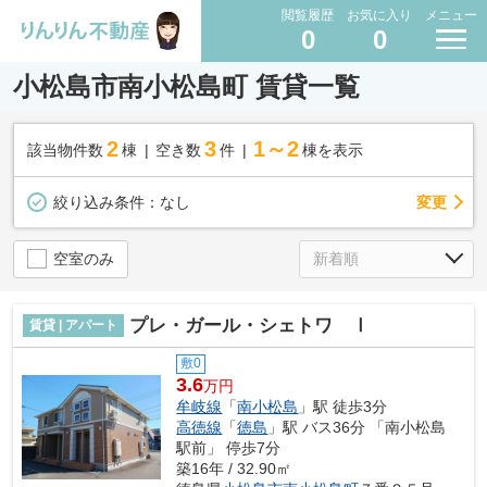
閲覧履歴
お気に入り
メニュー
0
0
小松島市南小松島町 賃貸一覧
2
3
1～2
該当物件数
棟
空き数
件
棟を表示
変更
絞り込み条件：
なし
空室のみ
プレ・ガール・シェトワ Ⅰ
賃貸 | アパート
敷0
3.6
万円
牟岐線
「
南小松島
」駅 徒歩3分
高徳線
「
徳島
」駅 バス36分 「南小松島
駅前」 停歩7分
築16年 / 32.90㎡