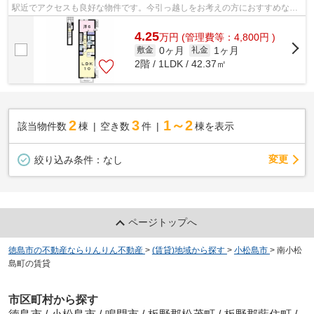
駅近でアクセスも良好な物件です。今引っ越しをお考えの方におすすめなの
が、こちらのアパートです。りんりん不...
4.25
万
円
(管理費等：4,800円 )
0ヶ月
1ヶ月
敷金
礼金
2階 / 1LDK / 42.37㎡
2
3
1～2
該当物件数
棟
空き数
件
棟を表示
変更
絞り込み条件：
なし
ページトップへ
徳島市の不動産ならりんりん不動産
>
(賃貸)地域から探す
>
小松島市
>
南小松
島町の賃貸
市区町村から探す