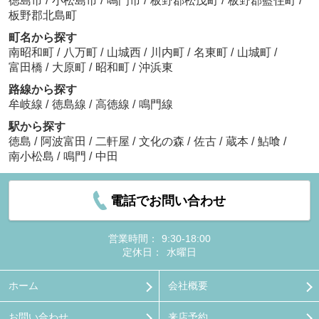
徳島市
/
小松島市
/
鳴門市
/
板野郡松茂町
/
板野郡藍住町
/
板野郡北島町
町名から探す
南昭和町
/
八万町
/
山城西
/
川内町
/
名東町
/
山城町
/
富田橋
/
大原町
/
昭和町
/
沖浜東
路線から探す
牟岐線
/
徳島線
/
高徳線
/
鳴門線
駅から探す
徳島
/
阿波富田
/
二軒屋
/
文化の森
/
佐古
/
蔵本
/
鮎喰
/
南小松島
/
鳴門
/
中田
電話でお問い合わせ
営業時間：
9:30-18:00
定休日：
水曜日
ホーム
会社概要
お問い合わせ
来店予約