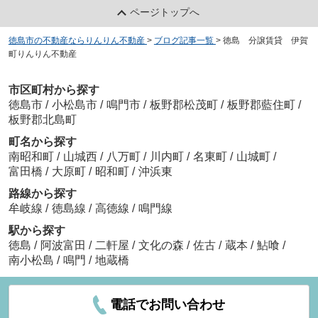
ページトップへ
徳島市の不動産ならりんりん不動産
>
ブログ記事一覧
>
徳島 分譲賃貸 伊賀
町りんりん不動産
市区町村から探す
徳島市
/
小松島市
/
鳴門市
/
板野郡松茂町
/
板野郡藍住町
/
板野郡北島町
町名から探す
南昭和町
/
山城西
/
八万町
/
川内町
/
名東町
/
山城町
/
富田橋
/
大原町
/
昭和町
/
沖浜東
路線から探す
牟岐線
/
徳島線
/
高徳線
/
鳴門線
駅から探す
徳島
/
阿波富田
/
二軒屋
/
文化の森
/
佐古
/
蔵本
/
鮎喰
/
南小松島
/
鳴門
/
地蔵橋
電話でお問い合わせ