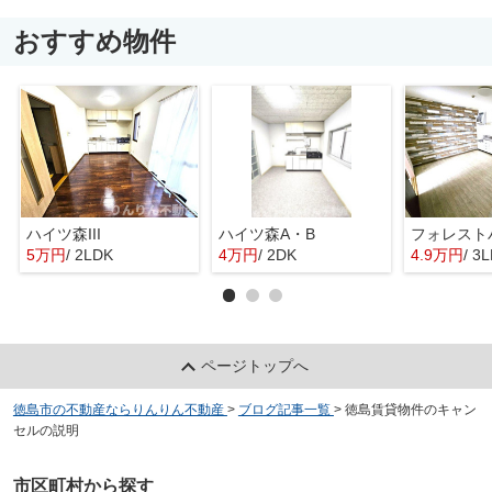
おすすめ物件
ハイツ森III
ハイツ森A・B
フォレスト
5万円
/ 2LDK
4万円
/ 2DK
4.9万円
/ 3
ページトップへ
徳島市の不動産ならりんりん不動産
>
ブログ記事一覧
>
徳島賃貸物件のキャン
セルの説明
市区町村から探す