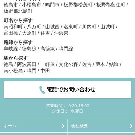
徳島市
/
小松島市
/
鳴門市
/
板野郡松茂町
/
板野郡藍住町
/
板野郡北島町
町名から探す
南昭和町
/
八万町
/
山城西
/
名東町
/
川内町
/
山城町
/
富田橋
/
大原町
/
住吉
/
沖浜東
路線から探す
牟岐線
/
徳島線
/
高徳線
/
鳴門線
駅から探す
徳島
/
阿波富田
/
二軒屋
/
文化の森
/
佐古
/
蔵本
/
鮎喰
/
南小松島
/
鳴門
/
中田
電話でお問い合わせ
営業時間：
9:30-18:00
定休日：
水曜日
ホーム
会社概要