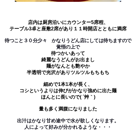
店内は厨房沿いにカウンター5席程、
テーブル3卓と座敷2席があり１１時開店とともに満席
待つこと３０分少々 かなりうどん店にしては待ちますので
覚悟の上で
待つかいあって
綺麗なうどんがお出まし
麺がなんとも艶やか
半透明で光沢がありツルツルもちもち
細めで1本1本が長く、
コシというよりは伸びがかなり強めに出た麺
ほんとに長いので( ´艸｀)
量も多く満腹になりました
出汁はかなり甘め途中で水が欲しくなります。
人によって好みが分かれるような・・・