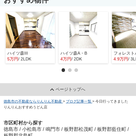
ハイツ森III
ハイツ森A・B
フォレスト
5万円
/ 2LDK
4万円
/ 2DK
4.9万円
/ 3
ページトップへ
徳島市の不動産ならりんりん不動産
>
ブログ記事一覧
>
今日行ってきました
りんりんおすすめうどん店
市区町村から探す
徳島市
/
小松島市
/
鳴門市
/
板野郡松茂町
/
板野郡藍住町
/
板野郡北島町