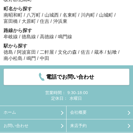
町名から探す
南昭和町
/
八万町
/
山城西
/
名東町
/
川内町
/
山城町
/
富田橋
/
大原町
/
住吉
/
沖浜東
路線から探す
牟岐線
/
徳島線
/
高徳線
/
鳴門線
駅から探す
徳島
/
阿波富田
/
二軒屋
/
文化の森
/
佐古
/
蔵本
/
鮎喰
/
南小松島
/
鳴門
/
中田
電話でお問い合わせ
営業時間：
9:30-18:00
定休日：
水曜日
ホーム
会社概要
お問い合わせ
来店予約