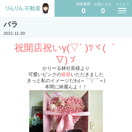
閲覧履歴
お気に入り
メニュー
0
0
バラ
2021-11-30
祝開店祝いγ(▽´ )ﾂヾ( ｀
▽)ゞ
かりーる林社長様より
可愛いピンクの
薔薇
いただきました
きっと私のイメージだわ(＝⌒▽⌒＝)
本間に綺麗んよ！！