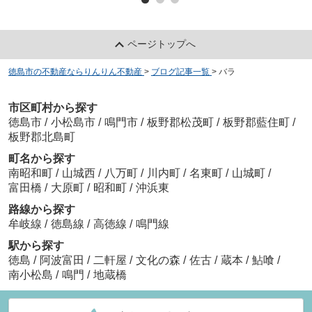
ページトップへ
徳島市の不動産ならりんりん不動産
>
ブログ記事一覧
>
バラ
市区町村から探す
徳島市
/
小松島市
/
鳴門市
/
板野郡松茂町
/
板野郡藍住町
/
板野郡北島町
町名から探す
南昭和町
/
山城西
/
八万町
/
川内町
/
名東町
/
山城町
/
富田橋
/
大原町
/
昭和町
/
沖浜東
路線から探す
牟岐線
/
徳島線
/
高徳線
/
鳴門線
駅から探す
徳島
/
阿波富田
/
二軒屋
/
文化の森
/
佐古
/
蔵本
/
鮎喰
/
南小松島
/
鳴門
/
地蔵橋