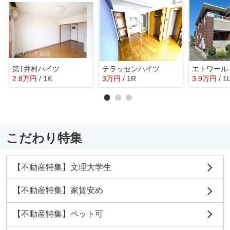
第1井村ハイツ
テラッセンハイツ
エトワール
2.8
万
円
/ 1K
3
万
円
/ 1R
3.9
万
円
/ 1
こだわり特集
【不動産特集】文理大学生
【不動産特集】家賃安め
【不動産特集】ペット可