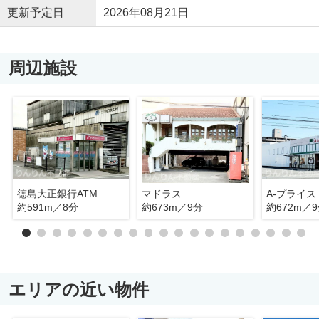
更新予定日
2026年08月21日
周辺施設
徳島大正銀行ATM
マドラス
A-プライス
約591m／8分
約673m／9分
約672m／
エリアの近い物件