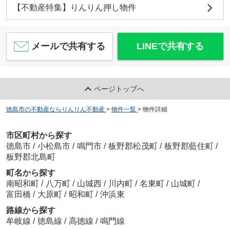
【不動産特集】りんりん押し物件
メールで共有する
LINEで共有する
ページトップへ
徳島市の不動産ならりんりん不動産
>
物件一覧
>
物件詳細
市区町村から探す
徳島市
/
小松島市
/
鳴門市
/
板野郡松茂町
/
板野郡藍住町
/
板野郡北島町
町名から探す
南昭和町
/
八万町
/
山城西
/
川内町
/
名東町
/
山城町
/
富田橋
/
大原町
/
昭和町
/
沖浜東
路線から探す
牟岐線
/
徳島線
/
高徳線
/
鳴門線