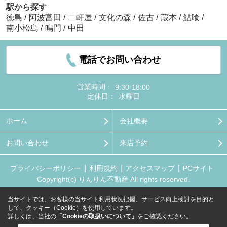
駅から探す
徳島
/
阿波富田
/
二軒屋
/
文化の森
/
佐古
/
蔵本
/
鮎喰
/
南小松島
/
鳴門
/
中田
電話でお問い合わせ
営業時間：
9:30-18:00
定休日：
水曜日
ホーム
会社概要
お問い合わせ
来店予約
プライバシーポリシー
利用規約
アクセスマップ
PCサイト
Copyright(c) りんりん不動産 All rights reserved.
当サイトでは、お客様の当サイト利用状況把握、サービス向上検討を目的と
して、クッキー（Cookie）を使用しています。
詳しくは、当社の
「Cookieの取扱いについて」
をご確認ください。