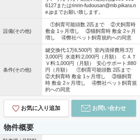
6127またはrinrin-fudousan@mb.pikara.n
e.jpまでお願い致します。
①飼育可能頭数 2匹まで ②犬飼育時
設備(その他)
敷金 1ヶ月増し ③猫飼育時 敷金 2ヶ月
増し ④弊社ペット飼育規約への同意
鍵交換代:1万6,500円 室内清掃費用:3万
3,000円 水道料:2,000円（月額） ＣＡＴ
Ｖ料:1,000円（月額） 安心サポート:880
条件(その他)
円（月額） ①飼育可能頭数 2匹まで
②犬飼育時 敷金 1ヶ月増し ③猫飼育
時 敷金 2ヶ月増し ④弊社ペット飼育規
約への同意
お気に入り追加
お問い合わせ
物件概要