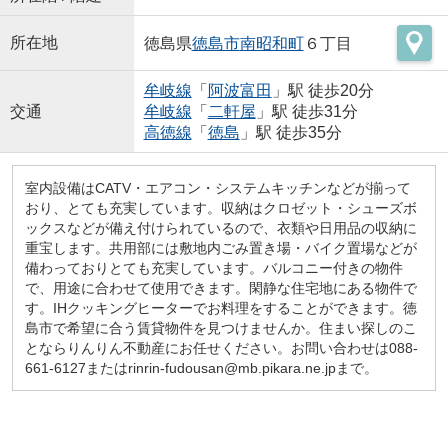
所在地
徳島県
徳島市
南昭和町
６丁目
牟岐線
「
阿波富田
」駅 徒歩20分
交通
牟岐線
「
二軒屋
」駅 徒歩31分
高徳線
「
徳島
」駅 徒歩35分
室内設備はCATV・エアコン・システムキッチンなどが揃って
おり、とても充実しています。収納はクロゼット・シューズボ
ックスなどが備え付けられているので、衣類や日用品の収納に
重宝します。共用部には敷地内ごみ置き場・バイク置場などが
備わっておりとても充実しています。バルコニー付きの物件
で、用途に合わせて使用できます。閑静な住宅地にある物件で
す。IHクッキングヒーターでお料理をすることができます。徳
島市で希望に合う賃貸物件を見つけませんか。住まい探しのこ
とならりんりん不動産にお任せください。お問い合わせは088-
661-6127またはrinrin-fudousan@mb.pikara.ne.jpまで。