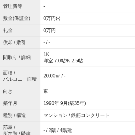
管理費等
-
敷金(保証金)
0万円(-)
礼金
0万円
償却 / 敷引
- / -
1K
間取り / 詳細
洋室 7.0帖
/
K 2.5帖
面積 /
20.00㎡ / -
バルコニー面積
向き
東
築年月
1990年 9月(築35年)
種別 / 構造
マンション / 鉄筋コンクリート
部屋 /
- / 2階 / 4階建
所在階 / 階建