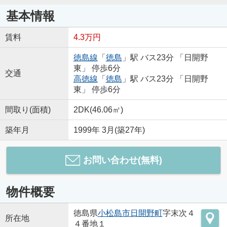
基本情報
賃料
4.3万円
徳島線
「
徳島
」駅 バス23分 「日開野
東」 停歩6分
交通
高徳線
「
徳島
」駅 バス23分 「日開野
東」 停歩6分
間取り(面積)
2DK(46.06㎡)
築年月
1999年 3月(築27年)
お問い合わせ(無料)
物件概要
徳島県
小松島市
日開野町
字末次４
所在地
４番地１