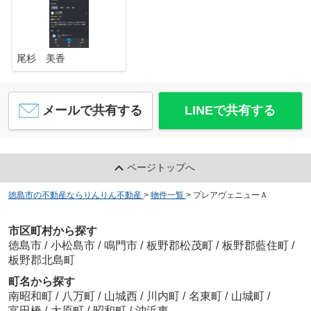
尾杉 美香
メールで共有する
LINEで共有する
ページトップへ
徳島市の不動産ならりんりん不動産
>
物件一覧
>
プレアヴェニューＡ
市区町村から探す
徳島市
/
小松島市
/
鳴門市
/
板野郡松茂町
/
板野郡藍住町
/
板野郡北島町
町名から探す
南昭和町
/
八万町
/
山城西
/
川内町
/
名東町
/
山城町
/
富田橋
/
大原町
/
昭和町
/
沖浜東