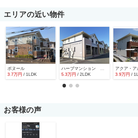
エリアの近い物件
ボヌール
ハーブマンション 武中
アクア・ア
3.7
万
円
/ 1LDK
5.3
万
円
/ 2LDK
3.9
万
円
/ 1
お客様の声