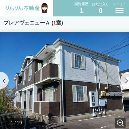
閲覧履歴
お気に入り
メニュー
1
0
プレアヴェニューＡ (
1
室)
1 / 19