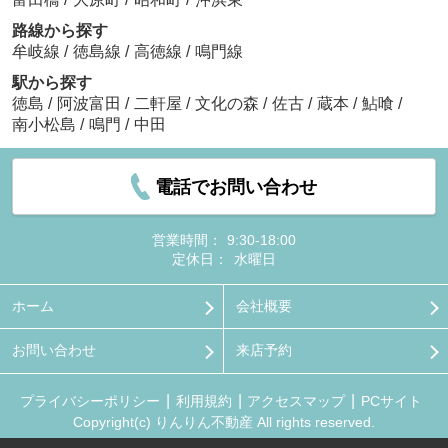
路線から探す
牟岐線
/
徳島線
/
高徳線
/
鳴門線
駅から探す
徳島
/
阿波富田
/
二軒屋
/
文化の森
/
佐古
/
蔵本
/
鮎喰
/
南小松島
/
鳴門
/
中田
電話でお問い合わせ
営業時間：
9:30-18:00
定休日：
水曜日
ホーム
会社概要
お問い合わせ
来店予約
プライバシーポリシー
利用規約
アクセスマップ
PCサイト
Copyright(c) りんりん不動産 All rights reserved.