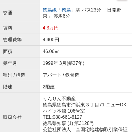
徳島線
「
徳島
」駅 バス23分 「日開野
交通
東」 停歩6分
賃料
4.3万円
管理費等
4,400円
面積
46.06㎡
築年月
1999年 3月(築27年)
種別 / 構造
アパート / 鉄骨造
階建
2階建
りんりん不動産
徳島県徳島市沖浜東３丁目71 ニューDK
ハイツ本館 106号室
取扱会社
TEL:088-661-6127
徳島県知事 (1) 第3128号
公益社団法人 全国宅地建物取引業保証