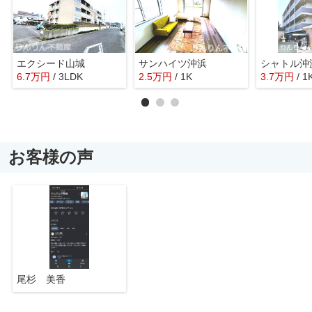
エクシード山城
サンハイツ沖浜
シャトル沖
6.7
万
円
/ 3LDK
2.5
万
円
/ 1K
3.7
万
円
/ 1
お客様の声
尾杉 美香