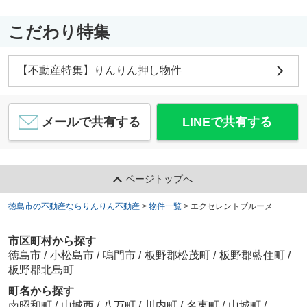
こだわり特集
【不動産特集】りんりん押し物件
メールで共有する
LINEで共有する
ページトップへ
徳島市の不動産ならりんりん不動産
>
物件一覧
>
エクセレントブルーメ
市区町村から探す
徳島市
/
小松島市
/
鳴門市
/
板野郡松茂町
/
板野郡藍住町
/
板野郡北島町
町名から探す
南昭和町
/
山城西
/
八万町
/
川内町
/
名東町
/
山城町
/