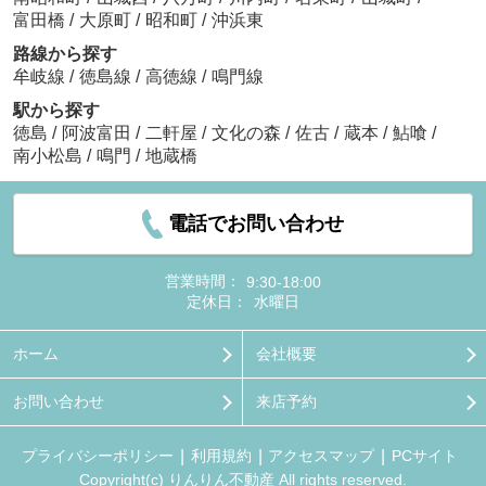
富田橋
/
大原町
/
昭和町
/
沖浜東
路線から探す
牟岐線
/
徳島線
/
高徳線
/
鳴門線
駅から探す
徳島
/
阿波富田
/
二軒屋
/
文化の森
/
佐古
/
蔵本
/
鮎喰
/
南小松島
/
鳴門
/
地蔵橋
電話でお問い合わせ
営業時間：
9:30-18:00
定休日：
水曜日
ホーム
会社概要
お問い合わせ
来店予約
プライバシーポリシー
利用規約
アクセスマップ
PCサイト
Copyright(c) りんりん不動産 All rights reserved.