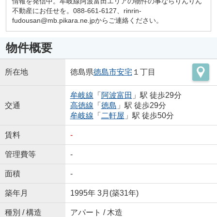
情報を発信中。牟岐線阿波富田エリアの物件の事ならりんりん
不動産にお任せを。088-661-6127、rinrin-
fudousan@mb.pikara.ne.jpからご連絡ください。
物件概要
所在地
徳島県
徳島市
安宅
１丁目
牟岐線
「
阿波富田
」駅 徒歩29分
交通
高徳線
「
徳島
」駅 徒歩29分
牟岐線
「
二軒屋
」駅 徒歩50分
賃料
-
管理費等
-
面積
-
築年月
1995年 3月(築31年)
種別 / 構造
アパート / 木造