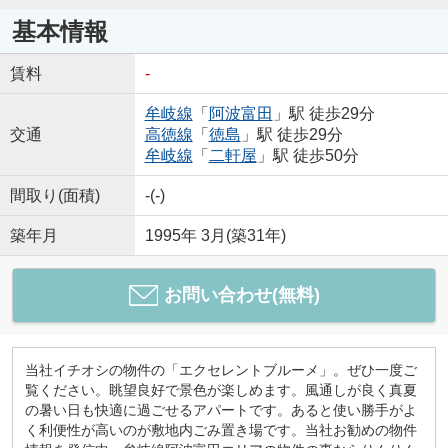
基本情報
賃料
-
牟岐線
「
阿波富田
」駅 徒歩29分
交通
高徳線
「
徳島
」駅 徒歩29分
牟岐線
「
二軒屋
」駅 徒歩50分
間取り(面積)
-(-)
築年月
1995年 3月(築31年)
お問い合わせ(無料)
当社イチオシの物件の「エクセレントブルーメ」。ぜひ一度ご
覧ください。眺望良好で景色が楽しめます。風通しが良く真夏
の暑い日も快適に過ごせるアパートです。あると使い勝手がよ
く利便性が高いのが敷地内ごみ置き場です。当社お勧めの物件