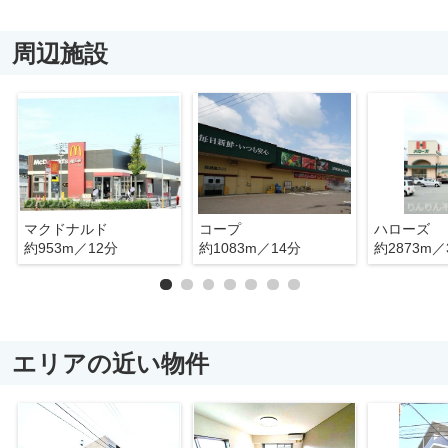
周辺施設
マクドナルド
コープ
ハローズ
約953m／12分
約1083m／14分
約2873m／
エリアの近い物件