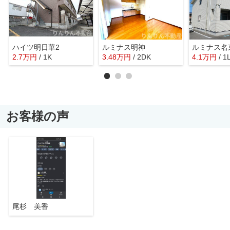
ハイツ明日華2
ルミナス明神
ルミナス名
2.7
万
円
/ 1K
3.48
万
円
/ 2DK
4.1
万
円
/ 1
お客様の声
尾杉 美香