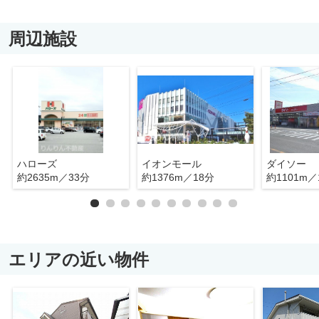
周辺施設
ハローズ
イオンモール
ダイソー
約2635m／33分
約1376m／18分
約1101m／
エリアの近い物件