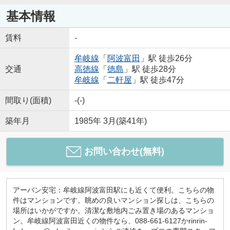
基本情報
賃料
-
牟岐線
「
阿波富田
」駅 徒歩26分
交通
高徳線
「
徳島
」駅 徒歩28分
牟岐線
「
二軒屋
」駅 徒歩47分
間取り(面積)
-(-)
築年月
1985年 3月(築41年)
お問い合わせ(無料)
アーバン安宅：牟岐線阿波富田駅にも近くて便利。こちらの物
件はマンションです。眺めの良いマンション探しは、こちらの
場所はいかがですか。清潔な敷地内ごみ置き場のあるマンショ
ン。牟岐線阿波富田近くの物件なら、088-661-6127かrinrin-