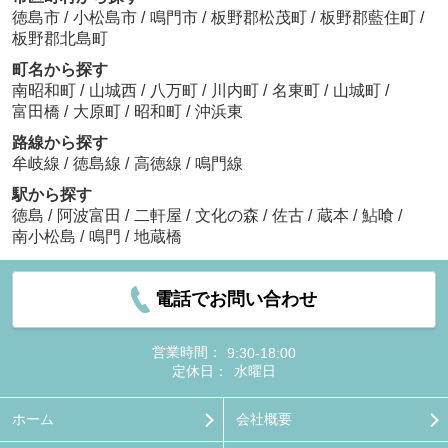
徳島市
/
小松島市
/
鳴門市
/
板野郡松茂町
/
板野郡藍住町
/
板野郡北島町
町名から探す
南昭和町
/
山城西
/
八万町
/
川内町
/
名東町
/
山城町
/
富田橋
/
大原町
/
昭和町
/
沖浜東
路線から探す
牟岐線
/
徳島線
/
高徳線
/
鳴門線
駅から探す
徳島
/
阿波富田
/
二軒屋
/
文化の森
/
佐古
/
蔵本
/
鮎喰
/
南小松島
/
鳴門
/
地蔵橋
電話でお問い合わせ
営業時間：
9:30-18:00
定休日：
水曜日
ホーム
会社概要