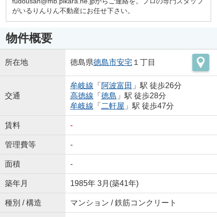
fudousan@mb.pikara.ne.jpからご連絡を。プロの専門スタッフ
がいるりんりん不動産にお任せ下さい。
物件概要
所在地
徳島県
徳島市
安宅
１丁目
牟岐線
「
阿波富田
」駅 徒歩26分
交通
高徳線
「
徳島
」駅 徒歩28分
牟岐線
「
二軒屋
」駅 徒歩47分
賃料
-
管理費等
-
面積
-
築年月
1985年 3月(築41年)
種別 / 構造
マンション / 鉄筋コンクリート