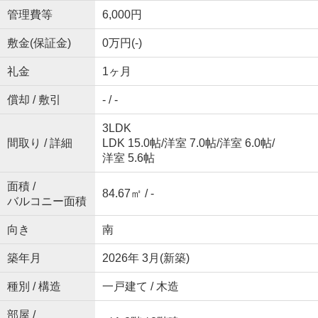
管理費等
6,000円
敷金(保証金)
0万円(-)
礼金
1ヶ月
償却 / 敷引
- / -
3LDK
間取り / 詳細
LDK 15.0帖
/
洋室 7.0帖
/
洋室 6.0帖
/
洋室 5.6帖
面積 /
84.67㎡ / -
バルコニー面積
向き
南
築年月
2026年 3月(新築)
種別 / 構造
一戸建て / 木造
部屋 /