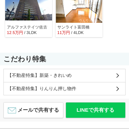
アルファステイツ佐古
サンライト富田橋
12.5
万
円
/ 3LDK
11
万
円
/ 4LDK
こだわり特集
【不動産特集】新築・きれいめ
【不動産特集】りんりん押し物件
メールで共有する
LINEで共有する