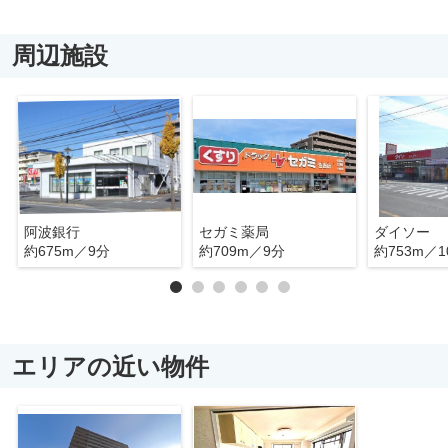
周辺施設
阿波銀行
セガミ薬局
ダイソー
約675m／9分
約709m／9分
約753m／1
エリアの近い物件