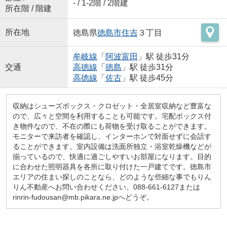
- / 1-2階 / 2階建
所在階 / 階建
所在地
徳島県
徳島市
住吉
３丁目
牟岐線
「
阿波富田
」駅 徒歩31分
交通
高徳線
「
徳島
」駅 徒歩31分
高徳線
「
佐古
」駅 徒歩45分
収納はシューズボックス・クロゼット・全居室収納など豊富な
ので、広々と空間を利用することも可能です。宅配ボックス付
き物件なので、不在の際にも荷物を受け取ることができます。
モニターで来訪者を確認し、インターホンで対面せずに会話す
ることができます。室内設備は洗面所独立・浴室乾燥機などが
揃っているので、快適に過ごしやすいお部屋になります。目的
に合わせた照明器具を各所に取り付けた一戸建てです。徳島市
エリアの住まい探しのことなら、どのような些細な事でもりん
りん不動産へお問い合わせください。088-661-6127または
rinrin-fudousan@mb.pikara.ne.jpへどうぞ。