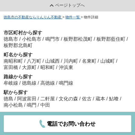
ページトップへ
徳島市の不動産ならりんりん不動産
>
物件一覧
>
物件詳細
市区町村から探す
徳島市
/
小松島市
/
鳴門市
/
板野郡松茂町
/
板野郡藍住町
/
板野郡北島町
町名から探す
南昭和町
/
八万町
/
山城西
/
川内町
/
名東町
/
山城町
/
富田橋
/
大原町
/
昭和町
/
沖浜東
路線から探す
牟岐線
/
徳島線
/
高徳線
/
鳴門線
駅から探す
徳島
/
阿波富田
/
二軒屋
/
文化の森
/
佐古
/
蔵本
/
鮎喰
/
南小松島
/
鳴門
/
中田
電話でお問い合わせ