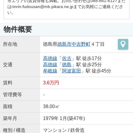
市エリアの賃貸情報も満載。お問い合わせは088-661-6127また
はrinrin-fudousan@mb.pikara.ne.jpまでお気軽にご連絡くださ
い。
物件概要
所在地
徳島県
徳島市
中吉野町
４丁目
高徳線
「
佐古
」駅 徒歩17分
交通
高徳線
「
徳島
」駅 徒歩25分
牟岐線
「
阿波富田
」駅 徒歩45分
賃料
3.6万円
管理費等
-
面積
38.00㎡
築年月
1979年 1月(築47年)
種別 / 構造
マンション / 鉄骨造