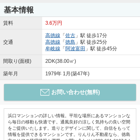
基本情報
賃料
3.6万円
高徳線
「
佐古
」駅 徒歩17分
交通
高徳線
「
徳島
」駅 徒歩25分
牟岐線
「
阿波富田
」駅 徒歩45分
間取り(面積)
2DK(38.00㎡)
築年月
1979年 1月(築47年)
お問い合わせ(無料)
浜口マンションの詳しい情報。平坦な場所にあるマンションな
ら毎日の移動も快適です。通風良好の涼しく気持ちの良い空間
をご提供いたします。造りとデザインに関して、自信をもって
情報を提供できるマンションです。りんりん不動産なら、徳島