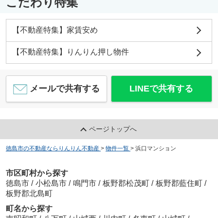
こだわり特集
【不動産特集】家賃安め
【不動産特集】りんりん押し物件
メールで共有する
LINEで共有する
ページトップへ
徳島市の不動産ならりんりん不動産
>
物件一覧
>
浜口マンション
市区町村から探す
徳島市
/
小松島市
/
鳴門市
/
板野郡松茂町
/
板野郡藍住町
/
板野郡北島町
町名から探す