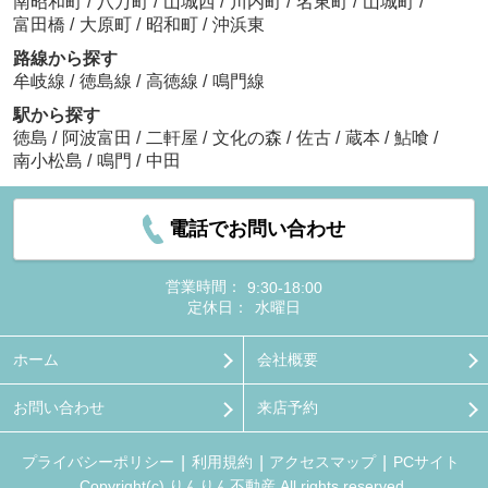
南昭和町
/
八万町
/
山城西
/
川内町
/
名東町
/
山城町
/
富田橋
/
大原町
/
昭和町
/
沖浜東
路線から探す
牟岐線
/
徳島線
/
高徳線
/
鳴門線
駅から探す
徳島
/
阿波富田
/
二軒屋
/
文化の森
/
佐古
/
蔵本
/
鮎喰
/
南小松島
/
鳴門
/
中田
電話でお問い合わせ
営業時間：
9:30-18:00
定休日：
水曜日
ホーム
会社概要
お問い合わせ
来店予約
プライバシーポリシー
利用規約
アクセスマップ
PCサイト
Copyright(c) りんりん不動産 All rights reserved.