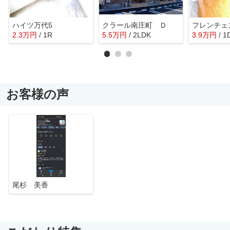
ハイツ万代5
クラール南庄町 Ｄ
フレンチェ
2.3
万
円
/ 1R
5.5
万
円
/ 2LDK
3.9
万
円
/ 1
お客様の声
尾杉 美香