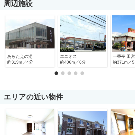
周辺施設
あらたえの湯
エニオス
一番亭 田
約319m／4分
約406m／6分
約371m／
エリアの近い物件