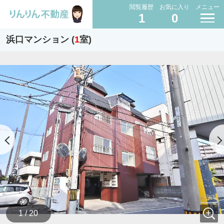
閲覧履歴
お気に入り
メニュー
1
0
浜口マンション (
1
室)
1 / 20