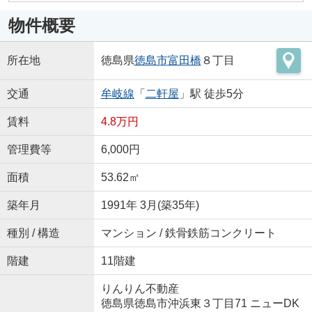
物件概要
所在地
徳島県
徳島市
富田橋
８丁目
交通
牟岐線
「
二軒屋
」駅 徒歩5分
賃料
4.8万円
管理費等
6,000円
面積
53.62㎡
築年月
1991年 3月(築35年)
種別 / 構造
マンション / 鉄骨鉄筋コンクリート
階建
11階建
りんりん不動産
徳島県徳島市沖浜東３丁目71 ニューDK