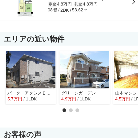
4.8万円
4.8万円
敷金
礼金
08階
53.62㎡
2DK
エリアの近い物件
パーク アクシスＥＡＳＴ Ｃ
グリーンガーデン
山本マンシ
5.7
万
円
/ 1LDK
4.9
万
円
/ 1LDK
4.5
万
円
/ 1
お客様の声