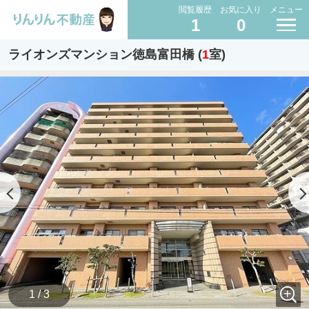
閲覧履歴
お気に入り
メニュー
1
0
ライオンズマンション徳島富田橋 (
1
室)
1 / 3