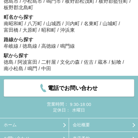
徳島市
/
小松島市
/
鳴門市
/
板野郡松茂町
/
板野郡藍住町
/
板野郡北島町
町名から探す
南昭和町
/
八万町
/
山城西
/
川内町
/
名東町
/
山城町
/
富田橋
/
大原町
/
昭和町
/
沖浜東
路線から探す
牟岐線
/
徳島線
/
高徳線
/
鳴門線
駅から探す
徳島
/
阿波富田
/
二軒屋
/
文化の森
/
佐古
/
蔵本
/
鮎喰
/
南小松島
/
鳴門
/
中田
電話でお問い合わせ
営業時間：
9:30-18:00
定休日：
水曜日
ホーム
会社概要