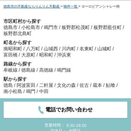
徳島市の不動産ならりんりん不動産
>
物件一覧
>
ヨーロピアンシャレー柊
市区町村から探す
徳島市
/
小松島市
/
鳴門市
/
板野郡松茂町
/
板野郡藍住町
/
板野郡北島町
町名から探す
南昭和町
/
八万町
/
山城西
/
川内町
/
名東町
/
山城町
/
富田橋
/
大原町
/
昭和町
/
沖浜東
路線から探す
牟岐線
/
徳島線
/
高徳線
/
鳴門線
駅から探す
徳島
/
阿波富田
/
二軒屋
/
文化の森
/
佐古
/
蔵本
/
鮎喰
/
南小松島
/
鳴門
/
中田
電話でお問い合わせ
営業時間：
9:30-18:00
定休日：
水曜日