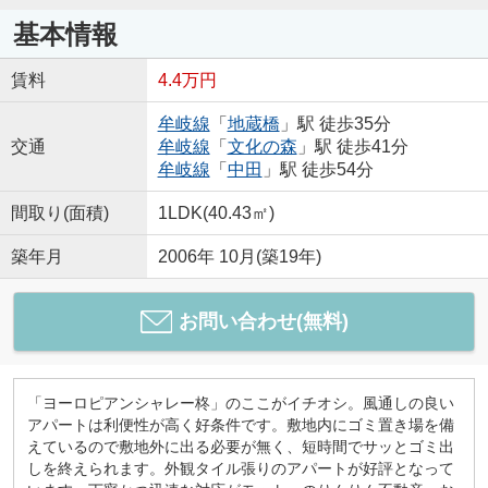
基本情報
賃料
4.4万円
牟岐線
「
地蔵橋
」駅 徒歩35分
交通
牟岐線
「
文化の森
」駅 徒歩41分
牟岐線
「
中田
」駅 徒歩54分
間取り(面積)
1LDK(40.43㎡)
築年月
2006年 10月(築19年)
お問い合わせ(無料)
「ヨーロピアンシャレー柊」のここがイチオシ。風通しの良い
アパートは利便性が高く好条件です。敷地内にゴミ置き場を備
えているので敷地外に出る必要が無く、短時間でサッとゴミ出
しを終えられます。外観タイル張りのアパートが好評となって