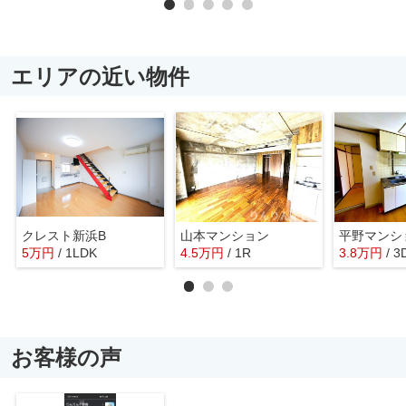
エリアの近い物件
クレスト新浜B
山本マンション
平野マンシ
5
万
円
/ 1LDK
4.5
万
円
/ 1R
3.8
万
円
/ 3
お客様の声