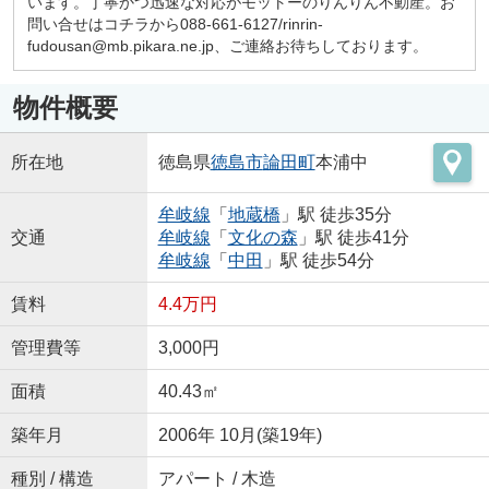
います。丁寧かつ迅速な対応がモットーのりんりん不動産。お
問い合せはコチラから088-661-6127/rinrin-
fudousan@mb.pikara.ne.jp、ご連絡お待ちしております。
物件概要
所在地
徳島県
徳島市
論田町
本浦中
牟岐線
「
地蔵橋
」駅 徒歩35分
交通
牟岐線
「
文化の森
」駅 徒歩41分
牟岐線
「
中田
」駅 徒歩54分
賃料
4.4万円
管理費等
3,000円
面積
40.43㎡
築年月
2006年 10月(築19年)
種別 / 構造
アパート / 木造