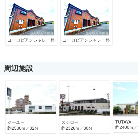
ヨーロピアンシャレー柊
ヨーロピアンシャレー柊
周辺施設
TUTAYA
ジーユー
スシロー
約2400m／
約2530m／32分
約2326m／30分