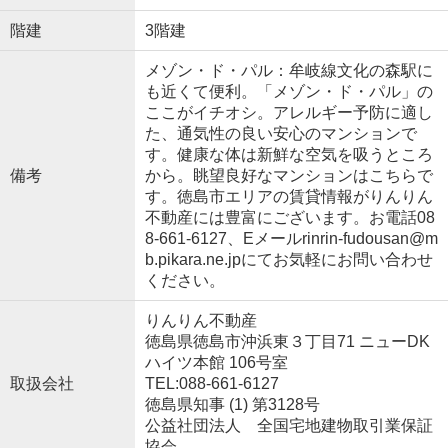
階建
3階建
メゾン・ド・パル：牟岐線文化の森駅に
も近くて便利。「メゾン・ド・パル」の
ここがイチオシ。アレルギー予防に適し
た、通気性の良い安心のマンションで
す。健康な体は新鮮な空気を吸うところ
備考
から。眺望良好なマンションはこちらで
す。徳島市エリアの賃貸情報がりんりん
不動産には豊富にございます。お電話08
8-661-6127、Eメールrinrin-fudousan@m
b.pikara.ne.jpにてお気軽にお問い合わせ
ください。
りんりん不動産
徳島県徳島市沖浜東３丁目71 ニューDK
ハイツ本館 106号室
取扱会社
TEL:088-661-6127
徳島県知事 (1) 第3128号
公益社団法人 全国宅地建物取引業保証
協会