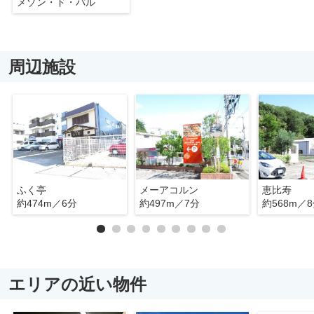
メゾン・ド・パル
周辺施設
ふく亭
メーアコルン
恵比寿
約474m／6分
約497m／7分
約568m／
エリアの近い物件