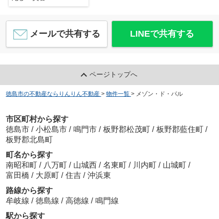
メールで共有する
LINEで共有する
ページトップへ
徳島市の不動産ならりんりん不動産
>
物件一覧
>
メゾン・ド・パル
市区町村から探す
徳島市
/
小松島市
/
鳴門市
/
板野郡松茂町
/
板野郡藍住町
/
板野郡北島町
町名から探す
南昭和町
/
八万町
/
山城西
/
名東町
/
川内町
/
山城町
/
富田橋
/
大原町
/
住吉
/
沖浜東
路線から探す
牟岐線
/
徳島線
/
高徳線
/
鳴門線
駅から探す