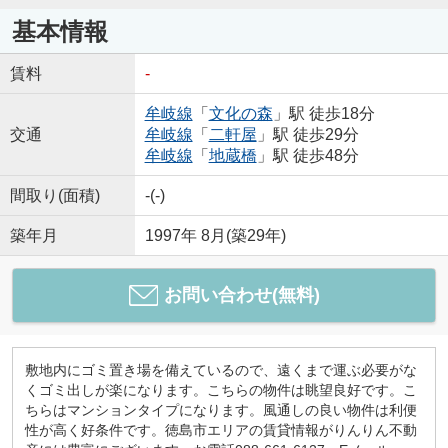
基本情報
賃料
-
牟岐線
「
文化の森
」駅 徒歩18分
交通
牟岐線
「
二軒屋
」駅 徒歩29分
牟岐線
「
地蔵橋
」駅 徒歩48分
間取り(面積)
-(-)
築年月
1997年 8月(築29年)
お問い合わせ(無料)
敷地内にゴミ置き場を備えているので、遠くまで運ぶ必要がな
くゴミ出しが楽になります。こちらの物件は眺望良好です。こ
ちらはマンションタイプになります。風通しの良い物件は利便
性が高く好条件です。徳島市エリアの賃貸情報がりんりん不動