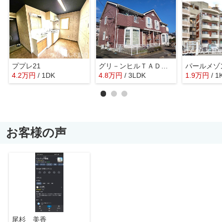
ププレ21
グリ－ンヒルＴＡＤＡ Ａ
パールメゾ
4.2
万
円
/ 1DK
4.8
万
円
/ 3LDK
1.9
万
円
/ 1
お客様の声
尾杉 美香