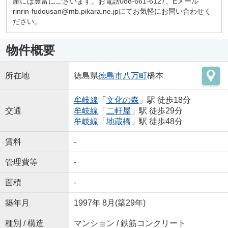
産には豊富にございます。お電話088-661-6127、Eメール
rinrin-fudousan@mb.pikara.ne.jpにてお気軽にお問い合わせく
ださい。
物件概要
所在地
徳島県
徳島市
八万町
橋本
牟岐線
「
文化の森
」駅 徒歩18分
交通
牟岐線
「
二軒屋
」駅 徒歩29分
牟岐線
「
地蔵橋
」駅 徒歩48分
賃料
-
管理費等
-
面積
-
築年月
1997年 8月(築29年)
種別 / 構造
マンション / 鉄筋コンクリート