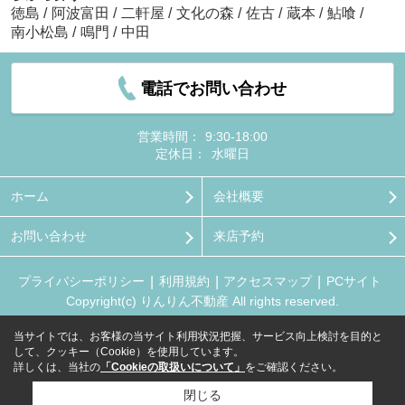
徳島
/
阿波富田
/
二軒屋
/
文化の森
/
佐古
/
蔵本
/
鮎喰
/
南小松島
/
鳴門
/
中田
電話でお問い合わせ
営業時間：
9:30-18:00
定休日：
水曜日
ホーム
会社概要
お問い合わせ
来店予約
プライバシーポリシー
利用規約
アクセスマップ
PCサイト
Copyright(c) りんりん不動産 All rights reserved.
当サイトでは、お客様の当サイト利用状況把握、サービス向上検討を目的と
して、クッキー（Cookie）を使用しています。
詳しくは、当社の
「Cookieの取扱いについて」
をご確認ください。
閉じる