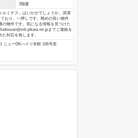
3階建
ィルミナス」はいかがでしょうか。清潔
っており、一押しです。眺めの良い物件
適の物件です。気になる情報を見つけた
udousan@mb.pikara.ne.jpまでご連絡を
めた対応を致します。
 ニューDKハイツ本館 106号室