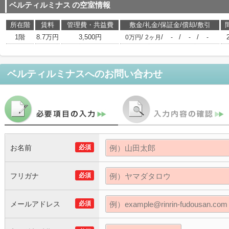
ベルティルミナス
の空室情報
所在階
賃料
管理費・共益費
敷金/礼金/保証金/償却/敷引
1階
8.7万円
3,500円
/
/
/
/
0万円
2ヶ月
-
-
-
ベルティルミナス
へのお問い合わせ
お名前
必須
フリガナ
必須
メールアドレス
必須