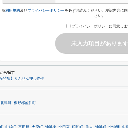
※
利用規約
及び
プライバシーポリシー
を必ずお読みください。左記内容に同
さい。
プライバシーポリシーに同意しま
未入力項目がありま
から探す
産特集】りんりん押し物件
郡北島町
板野郡藍住町
町
山城町
富田橋
大原町
沖浜東
北田宮
昭和町
住吉
沖浜町
北沖洲
中