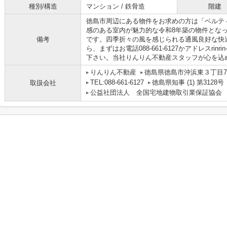
種別/構造
マンション / 鉄骨造
階建
徳島市周辺にある物件をお求めの方は「ベルテ
感のある室内が魅力的な令和8年築の物件とな
備考
です。四季折々の風を感じられる通風良好な快
ら、まずはお電話088-661-6127かアドレスrinrin-f
下さい。当社りんりん不動産スタッフが心を込
りんりん不動産
徳島県徳島市沖浜東３丁目71
TEL:088-661-6127
徳島県知事 (1) 第3128号
取扱会社
公益社団法人 全国宅地建物取引業保証協会