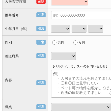
入居希望時期
必須
携帯番号
任意
生年月日（年）
任意
性別
任意
男性
女性
都道府県
任意
【ベルティルミナスへのお問い合わせ】
内容
任意
職業
任意