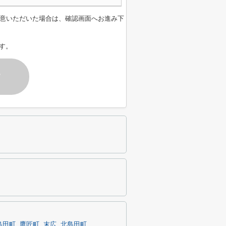
意いただいた場合は、確認画面へお進み下
す。
す
島田町
鷹匠町
末広
北島田町