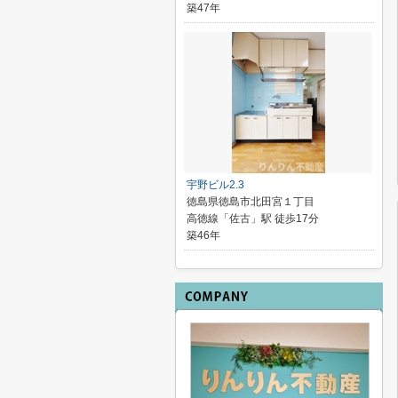
築47年
宇野ビル2.3
徳島県徳島市北田宮１丁目
高徳線「佐古」駅 徒歩17分
築46年