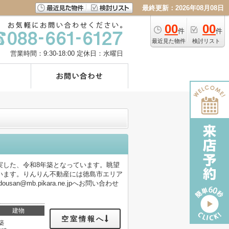
最終更新：2026年08月08日
00
00
件
件
最近見た物件
検討リスト
営業時間：9:30-18:00
定休日：水曜日
実した、令和8年築となっています。眺望
います。りんりん不動産には徳島市エリア
san@mb.pikara.ne.jpへお問い合わせ
建物
空室情報へ
築