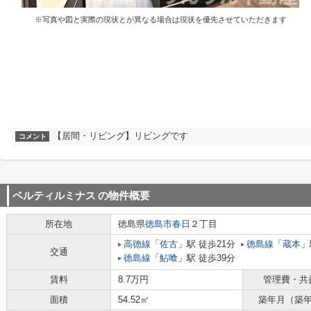
※写真や図と実際の現状とが異なる場合は現状を優先させていただきます
【居間・リビング】リビングです
コメント
ベルティルミナス
の物件概要
所在地
徳島県
徳島市
春日
２丁目
高徳線
「
佐古
」駅 徒歩21分
徳島線
「
蔵本
」
交通
徳島線
「
鮎喰
」駅 徒歩39分
賃料
8.7万円
管理費・共
面積
54.52㎡
築年月（築