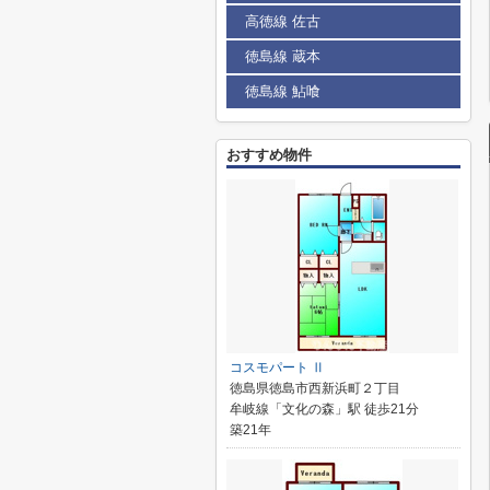
高徳線 佐古
徳島線 蔵本
徳島線 鮎喰
おすすめ物件
コスモパート Ⅱ
徳島県徳島市西新浜町２丁目
牟岐線「文化の森」駅 徒歩21分
築21年