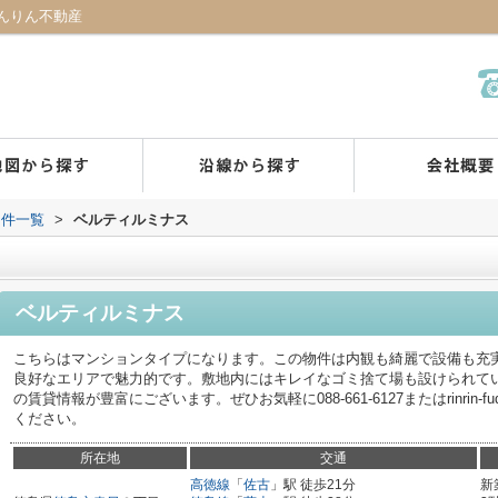
んりん不動産
物件一覧
>
ベルティルミナス
ベルティルミナス
こちらはマンションタイプになります。この物件は内観も綺麗で設備も充
良好なエリアで魅力的です。敷地内にはキレイなゴミ捨て場も設けられて
の賃貸情報が豊富にございます。ぜひお気軽に088-661-6127またはrinrin-fudou
ください。
所在地
交通
高徳線
「
佐古
」駅 徒歩21分
新