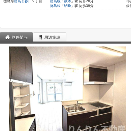
徳島県
徳島市
春日
２丁目
徳島線
「
蔵本
」駅 徒歩28分
3
徳島線
「
鮎喰
」駅 徒歩39分
鉄
物件情報
周辺施設