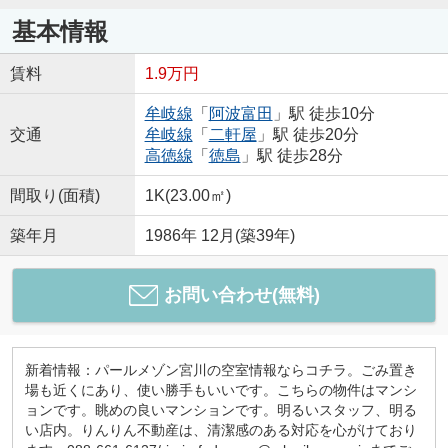
基本情報
賃料
1.9万円
牟岐線
「
阿波富田
」駅 徒歩10分
交通
牟岐線
「
二軒屋
」駅 徒歩20分
高徳線
「
徳島
」駅 徒歩28分
間取り(面積)
1K(23.00㎡)
築年月
1986年 12月(築39年)
お問い合わせ(無料)
新着情報：パールメゾン宮川の空室情報ならコチラ。ごみ置き
場も近くにあり、使い勝手もいいです。こちらの物件はマンシ
ョンです。眺めの良いマンションです。明るいスタッフ、明る
い店内。りんりん不動産は、清潔感のある対応を心がけており