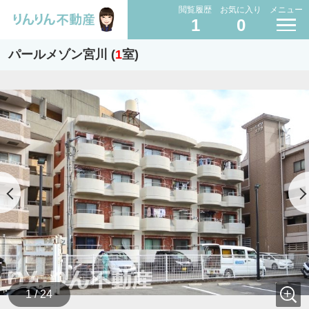
閲覧履歴
お気に入り
メニュー
1
0
パールメゾン宮川 (
1
室)
1 / 24