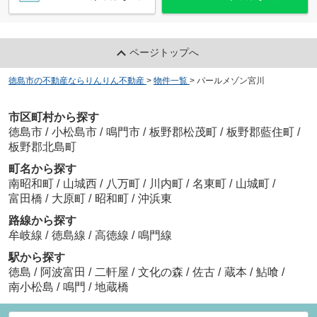
ページトップへ
徳島市の不動産ならりんりん不動産
>
物件一覧
>
パールメゾン宮川
市区町村から探す
徳島市
/
小松島市
/
鳴門市
/
板野郡松茂町
/
板野郡藍住町
/
板野郡北島町
町名から探す
南昭和町
/
山城西
/
八万町
/
川内町
/
名東町
/
山城町
/
富田橋
/
大原町
/
昭和町
/
沖浜東
路線から探す
牟岐線
/
徳島線
/
高徳線
/
鳴門線
駅から探す
徳島
/
阿波富田
/
二軒屋
/
文化の森
/
佐古
/
蔵本
/
鮎喰
/
南小松島
/
鳴門
/
地蔵橋