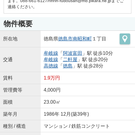
ます。088-661-6127/rinrin-fudousan@mb.pikara.ne.jpまでご
連絡ください。
物件概要
所在地
徳島県
徳島市
南昭和町
１丁目
牟岐線
「
阿波富田
」駅 徒歩10分
交通
牟岐線
「
二軒屋
」駅 徒歩20分
高徳線
「
徳島
」駅 徒歩28分
賃料
1.9万円
管理費等
4,000円
面積
23.00㎡
築年月
1986年 12月(築39年)
種別 / 構造
マンション / 鉄筋コンクリート