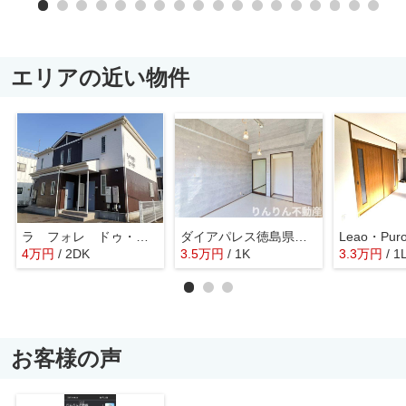
エリアの近い物件
ラ フォレ ドゥ・ノール
ダイアパレス徳島県庁前通り
Leao・Pur
4
万
円
/ 2DK
3.5
万
円
/ 1K
3.3
万
円
/ 1
お客様の声