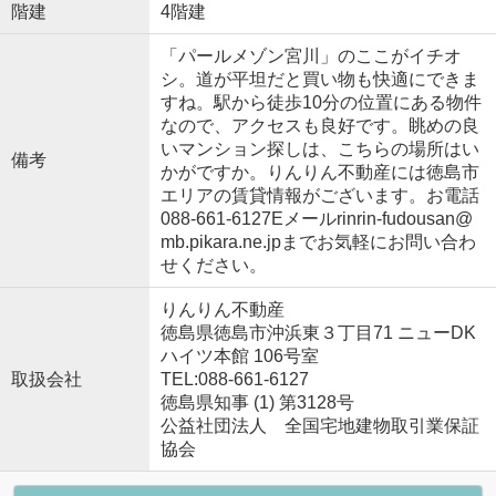
階建
4階建
「パールメゾン宮川」のここがイチオ
シ。道が平坦だと買い物も快適にできま
すね。駅から徒歩10分の位置にある物件
なので、アクセスも良好です。眺めの良
いマンション探しは、こちらの場所はい
備考
かがですか。りんりん不動産には徳島市
エリアの賃貸情報がございます。お電話
088-661-6127Eメールrinrin-fudousan@
mb.pikara.ne.jpまでお気軽にお問い合わ
せください。
りんりん不動産
徳島県徳島市沖浜東３丁目71 ニューDK
ハイツ本館 106号室
取扱会社
TEL:088-661-6127
徳島県知事 (1) 第3128号
公益社団法人 全国宅地建物取引業保証
協会