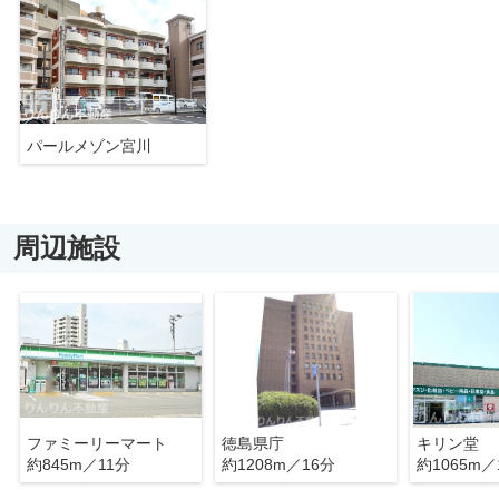
パールメゾン宮川
周辺施設
ファミーリーマート
徳島県庁
キリン堂
約845m／11分
約1208m／16分
約1065m／