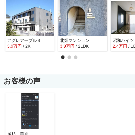
アグレアーブルＢ
北畑マンション
昭和ハイツ
3.9
万
円
/ 2K
3.9
万
円
/ 2LDK
2.4
万
円
/ 1
お客様の声
尾杉 美香