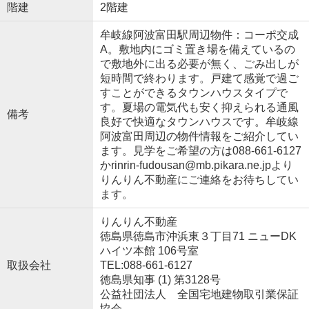
階建
2階建
牟岐線阿波富田駅周辺物件：コーポ交成
A。敷地内にゴミ置き場を備えているの
で敷地外に出る必要が無く、ごみ出しが
短時間で終わります。戸建て感覚で過ご
すことができるタウンハウスタイプで
す。夏場の電気代も安く抑えられる通風
備考
良好で快適なタウンハウスです。牟岐線
阿波富田周辺の物件情報をご紹介してい
ます。見学をご希望の方は088-661-6127
かrinrin-fudousan@mb.pikara.ne.jpより
りんりん不動産にご連絡をお待ちしてい
ます。
りんりん不動産
徳島県徳島市沖浜東３丁目71 ニューDK
ハイツ本館 106号室
取扱会社
TEL:088-661-6127
徳島県知事 (1) 第3128号
公益社団法人 全国宅地建物取引業保証
協会