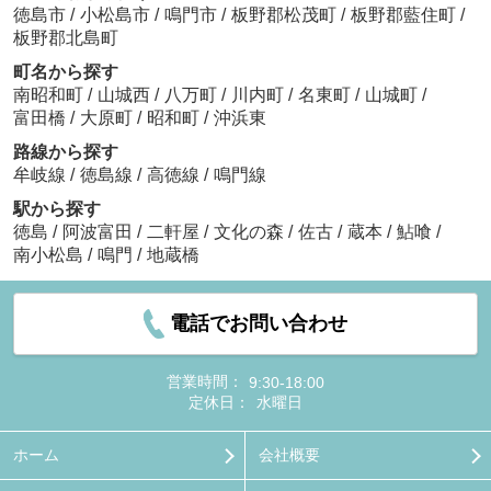
徳島市
/
小松島市
/
鳴門市
/
板野郡松茂町
/
板野郡藍住町
/
板野郡北島町
町名から探す
南昭和町
/
山城西
/
八万町
/
川内町
/
名東町
/
山城町
/
富田橋
/
大原町
/
昭和町
/
沖浜東
路線から探す
牟岐線
/
徳島線
/
高徳線
/
鳴門線
駅から探す
徳島
/
阿波富田
/
二軒屋
/
文化の森
/
佐古
/
蔵本
/
鮎喰
/
南小松島
/
鳴門
/
地蔵橋
電話でお問い合わせ
営業時間：
9:30-18:00
定休日：
水曜日
ホーム
会社概要