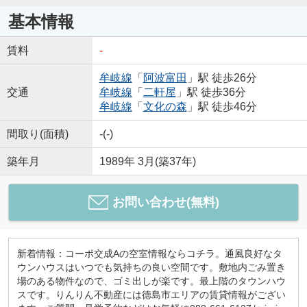
基本情報
賃料
-
牟岐線
「
阿波富田
」駅 徒歩26分
交通
牟岐線
「
二軒屋
」駅 徒歩36分
牟岐線
「
文化の森
」駅 徒歩46分
間取り(面積)
-(-)
築年月
1989年 3月(築37年)
お問い合わせ(無料)
新着情報：コーポ交成Aの空室情報ならコチラ。通風良好なタ
ウンハウスはいつでも気持ちの良い空間です。敷地内ごみ置き
場のある物件なので、ゴミ出しが楽です。最上階のタウンハウ
スです。りんりん不動産には徳島市エリアの賃貸情報がござい