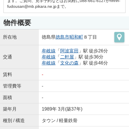
ます。ご質問、見学予約などはお気軽に088-661-6127かrinrin-
fudousan@mb.pikara.ne.jpまで。
物件概要
所在地
徳島県
徳島市
昭和町
８丁目
牟岐線
「
阿波富田
」駅 徒歩26分
交通
牟岐線
「
二軒屋
」駅 徒歩36分
牟岐線
「
文化の森
」駅 徒歩46分
賃料
-
管理費等
-
面積
-
築年月
1989年 3月(築37年)
種別 / 構造
タウン / 軽量鉄骨