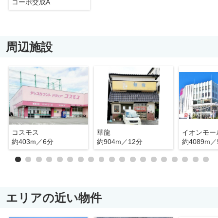
コーポ交成A
周辺施設
コスモス
華龍
イオンモー
約403m／6分
約904m／12分
約4089m／
エリアの近い物件