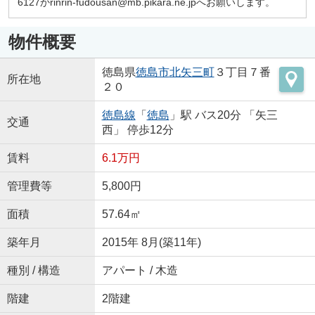
6127かrinrin-fudousan@mb.pikara.ne.jpへお願いします。
物件概要
徳島県
徳島市
北矢三町
３丁目７番
所在地
２０
徳島線
「
徳島
」駅 バス20分 「矢三
交通
西」 停歩12分
賃料
6.1万円
管理費等
5,800円
面積
57.64㎡
築年月
2015年 8月(築11年)
種別 / 構造
アパート / 木造
階建
2階建