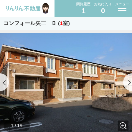
閲覧履歴
お気に入り
メニュー
1
0
コンフォール矢三 Ｂ (
1
室)
1 / 19