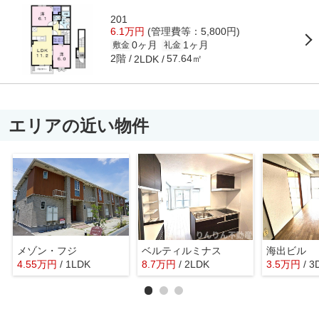
201
6.1万円
(管理費等：5,800円)
0ヶ月
1ヶ月
敷金
礼金
2階
57.64㎡
2LDK
エリアの近い物件
メゾン・フジ
ベルティルミナス
海出ビル
4.55
万
円
/ 1LDK
8.7
万
円
/ 2LDK
3.5
万
円
/ 3