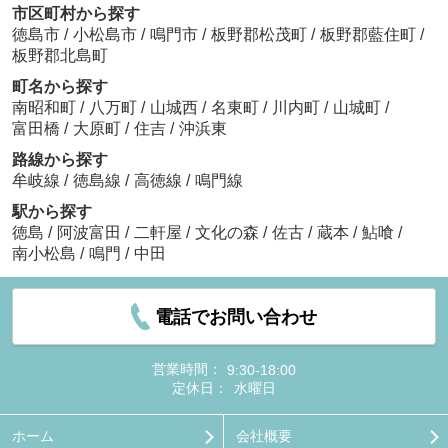
市区町村から探す
徳島市
/
小松島市
/
鳴門市
/
板野郡松茂町
/
板野郡藍住町
/
板野郡北島町
町名から探す
南昭和町
/
八万町
/
山城西
/
名東町
/
川内町
/
山城町
/
富田橋
/
大原町
/
住吉
/
沖浜東
路線から探す
牟岐線
/
徳島線
/
高徳線
/
鳴門線
駅から探す
徳島
/
阿波富田
/
二軒屋
/
文化の森
/
佐古
/
蔵本
/
鮎喰
/
南小松島
/
鳴門
/
中田
電話でお問い合わせ
営業時間：
9:30-18:00
定休日：
水曜日
ホーム
会社概要