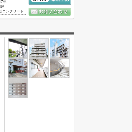
47年
階建
筋コンクリート