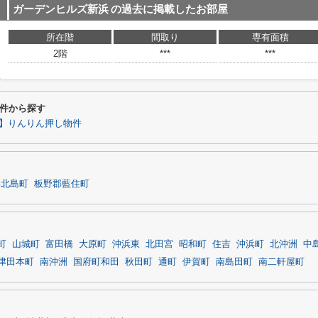
ガーデンヒルズ新浜
の過去に掲載したお部屋
所在階
間取り
専有面積
2階
***
***
件から探す
】りんりん押し物件
郡北島町
板野郡藍住町
町
山城町
富田橋
大原町
沖浜東
北田宮
昭和町
住吉
沖浜町
北沖洲
中
津田本町
南沖洲
国府町和田
秋田町
通町
伊賀町
南島田町
南二軒屋町