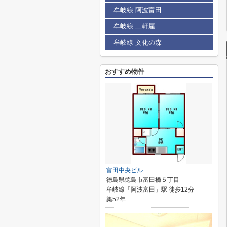
牟岐線 阿波富田
牟岐線 二軒屋
牟岐線 文化の森
おすすめ物件
富田中央ビル
徳島県徳島市富田橋５丁目
牟岐線「阿波富田」駅 徒歩12分
築52年