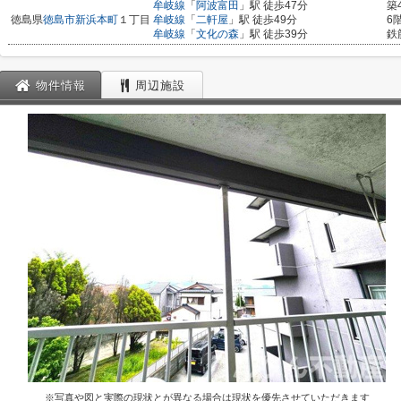
牟岐線
「
阿波富田
」駅 徒歩47分
築
徳島県
徳島市
新浜本町
１丁目
牟岐線
「
二軒屋
」駅 徒歩49分
6
牟岐線
「
文化の森
」駅 徒歩39分
鉄
物件情報
周辺施設
※写真や図と実際の現状とが異なる場合は現状を優先させていただきます