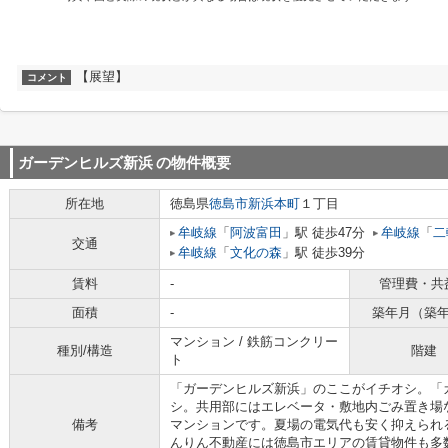
【展望】
コメント
ガーデンヒルズ新浜
の物件概要
所在地
徳島県
徳島市
新浜本町
１丁目
牟岐線
「
阿波富田
」駅 徒歩47分
牟岐線
「
二
交通
牟岐線
「
文化の森
」駅 徒歩39分
賃料
-
管理費・共
面積
-
築年月（築
マンション / 鉄筋コンクリー
種別/構造
階建
ト
「ガーデンヒルズ新浜」のここがイチオシ。「
シ。共用部にはエレベータ・敷地内ごみ置き場
備考
マンションです。夏場の電気代も安く抑えられ
んりん不動産には徳島市エリアの賃貸物件も多