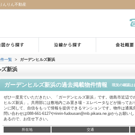
りんりん不動産
物件一覧
>
ガーデンヒルズ新浜
ルズ新浜
ガーデンヒルズ新浜
の過去掲載物件情報
現況の確認は
ぜひ一度見ていただきたい、「ガーデンヒルズ新浜」です。徳島市近辺で
ヒルズ新浜」。共用部には敷地内ごみ置き場・エレベータなどが揃ってお
ンに関して、自信をもって情報を提供できるマンションです。物件は通風
問い合わせは088-661-6127やrinrin-fudousan@mb.pikara.ne.
あるので、お任せ下さい。
所在地
交通