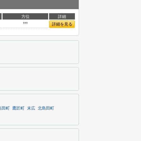
方位
詳細
***
詳細を見る
島田町
鷹匠町
末広
北島田町