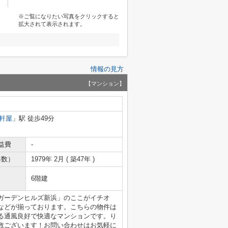
※ご覧になりたい写真をクリックすると
拡大されて表示されます。
情報の見方
【マンション】
軒屋
」駅 徒歩49分
益費
-
年数）
1979年 2月 ( 築47年 )
6階建
ガーデンヒルズ新浜」のここがイチオ
などが揃っております。こちらの物件は
る通風良好で快適なマンションです。り
数ございます！お問い合わせはお気軽に