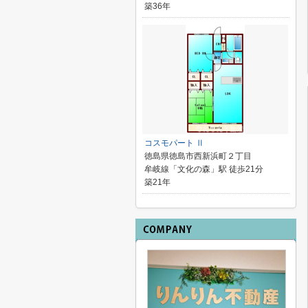
築36年
コスモパート Ⅱ
徳島県徳島市西新浜町２丁目
牟岐線「文化の森」駅 徒歩21分
築21年