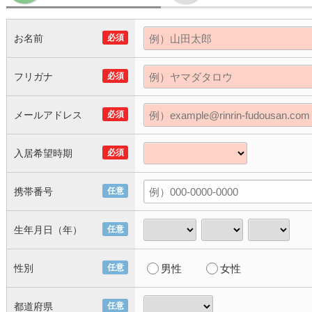
お名前
必須
フリガナ
必須
メールアドレス
必須
入居希望時期
必須
携帯番号
任意
生年月日（年）
任意
性別
任意
男性
女性
都道府県
任意