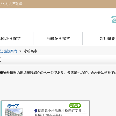
りんりん不動産
周辺施設案内
>
小松島市
覧
※物件情報の周辺施設紹介のページであり、各店舗への問い合わせは当社で
赤十字
徳島県小松島市小松島町字井利ノ口
牟岐線 南小松島駅