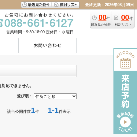
最終更新：2026年08月09日
00
00
件
件
最近見た物件
検討リスト
営業時間：9:30-18:00
定休日：水曜日
は対応できません。
並び順：
1
1-1
該当公開件数
件
件表示