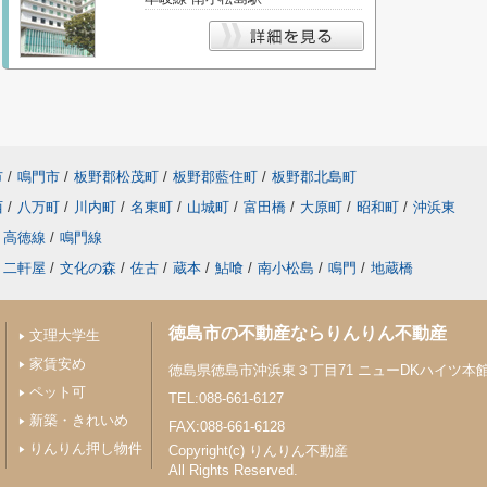
市
/
鳴門市
/
板野郡松茂町
/
板野郡藍住町
/
板野郡北島町
西
/
八万町
/
川内町
/
名東町
/
山城町
/
富田橋
/
大原町
/
昭和町
/
沖浜東
高徳線
/
鳴門線
二軒屋
/
文化の森
/
佐古
/
蔵本
/
鮎喰
/
南小松島
/
鳴門
/
地蔵橋
徳島市の不動産ならりんりん不動産
文理大学生
家賃安め
徳島県徳島市沖浜東３丁目71 ニューDKハイツ本館 
ペット可
TEL:088-661-6127
新築・きれいめ
FAX:088-661-6128
りんりん押し物件
Copyright(c) りんりん不動産
All Rights Reserved.