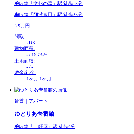
牟岐線「文化の森」駅 徒歩18分
牟岐線「阿波富田」駅 徒歩23分
5.9万円
間取:
2DK
建物面積:
- / 16.73坪
土地面積:
- / -
敷金/礼金:
1ヶ月/1ヶ月
賃貸｜アパート
ゆとりあ壱番館
牟岐線「二軒屋」駅 徒歩4分