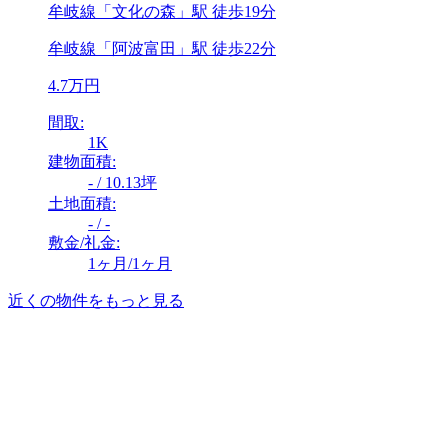
牟岐線「文化の森」駅 徒歩19分
牟岐線「阿波富田」駅 徒歩22分
4.7万円
間取:
1K
建物面積:
- / 10.13坪
土地面積:
- / -
敷金/礼金:
1ヶ月/1ヶ月
近くの物件をもっと見る