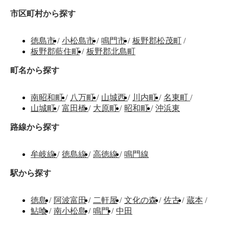
市区町村から探す
徳島市
/
小松島市
/
鳴門市
/
板野郡松茂町
/
板野郡藍住町
/
板野郡北島町
町名から探す
南昭和町
/
八万町
/
山城西
/
川内町
/
名東町
/
山城町
/
富田橋
/
大原町
/
昭和町
/
沖浜東
路線から探す
牟岐線
/
徳島線
/
高徳線
/
鳴門線
駅から探す
徳島
/
阿波富田
/
二軒屋
/
文化の森
/
佐古
/
蔵本
/
鮎喰
/
南小松島
/
鳴門
/
中田