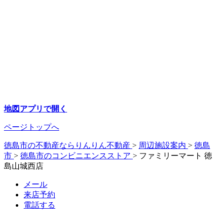
地図アプリで開く
ページトップへ
徳島市の不動産ならりんりん不動産
>
周辺施設案内
>
徳島
市
>
徳島市のコンビニエンスストア
>
ファミリーマート 徳
島山城西店
メール
来店予約
電話する