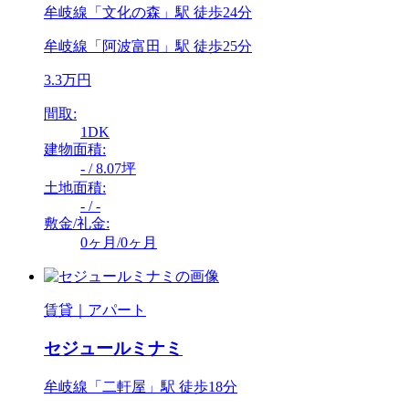
牟岐線「文化の森」駅 徒歩24分
牟岐線「阿波富田」駅 徒歩25分
3.3万円
間取:
1DK
建物面積:
- / 8.07坪
土地面積:
- / -
敷金/礼金:
0ヶ月/0ヶ月
賃貸｜アパート
セジュールミナミ
牟岐線「二軒屋」駅 徒歩18分