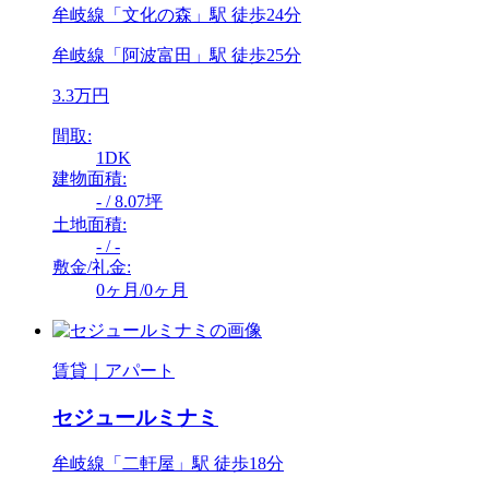
牟岐線「文化の森」駅 徒歩24分
牟岐線「阿波富田」駅 徒歩25分
3.3万円
間取:
1DK
建物面積:
- / 8.07坪
土地面積:
- / -
敷金/礼金:
0ヶ月/0ヶ月
賃貸｜アパート
セジュールミナミ
牟岐線「二軒屋」駅 徒歩18分