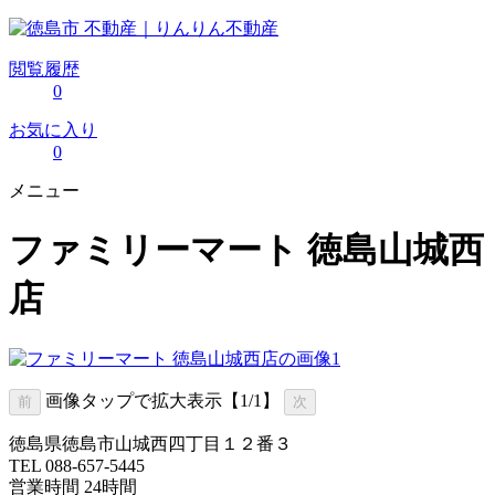
閲覧履歴
0
お気に入り
0
メニュー
ファミリーマート 徳島山城西
店
画像タップで拡大表示【
1
/1】
前
次
徳島県徳島市山城西四丁目１２番３
TEL 088-657-5445
営業時間 24時間