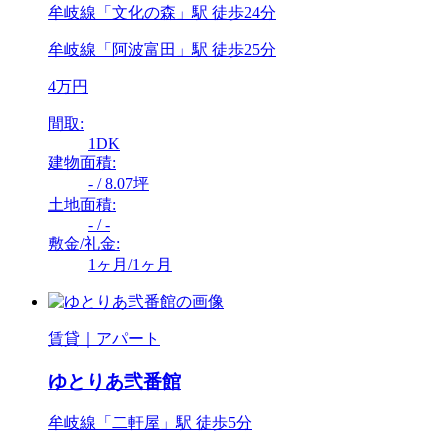
牟岐線「文化の森」駅 徒歩24分
牟岐線「阿波富田」駅 徒歩25分
4万円
間取:
1DK
建物面積:
- / 8.07坪
土地面積:
- / -
敷金/礼金:
1ヶ月/1ヶ月
賃貸｜アパート
ゆとりあ弐番館
牟岐線「二軒屋」駅 徒歩5分