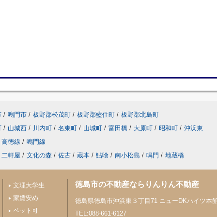
市
/
鳴門市
/
板野郡松茂町
/
板野郡藍住町
/
板野郡北島町
町
/
山城西
/
川内町
/
名東町
/
山城町
/
富田橋
/
大原町
/
昭和町
/
沖浜東
高徳線
/
鳴門線
二軒屋
/
文化の森
/
佐古
/
蔵本
/
鮎喰
/
南小松島
/
鳴門
/
地蔵橋
徳島市の不動産ならりんりん不動産
文理大学生
家賃安め
徳島県徳島市沖浜東３丁目71 ニューDKハイツ本館 
ペット可
TEL:088-661-6127