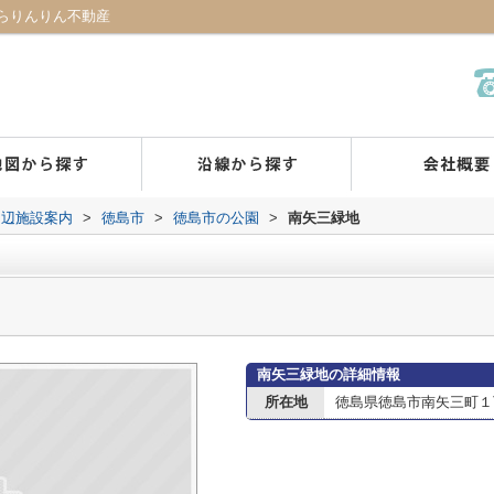
らりんりん不動産
周辺施設案内
>
徳島市
>
徳島市の公園
>
南矢三緑地
南矢三緑地の詳細情報
所在地
徳島県徳島市南矢三町１丁