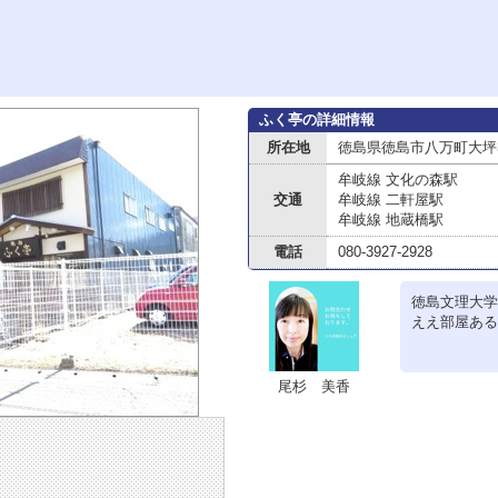
ふく亭の詳細情報
所在地
徳島県徳島市八万町大坪31
牟岐線 文化の森駅
交通
牟岐線 二軒屋駅
牟岐線 地蔵橋駅
電話
080-3927-2928
徳島文理大学
ええ部屋ある
尾杉 美香