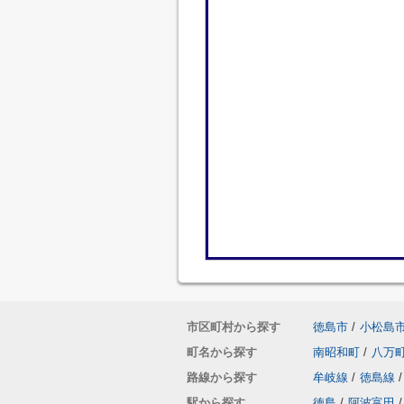
市区町村から探す
徳島市
/
小松島
町名から探す
南昭和町
/
八万
路線から探す
牟岐線
/
徳島線
/
駅から探す
徳島
/
阿波富田
/