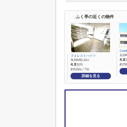
ふく亭の近くの物件
Com
1LDK
フォレストハイツ
4.8
3LDK/60.14㎡
4.9
約75
万円
約515m／7分
詳細を見る