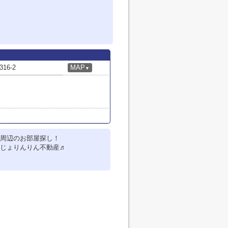
6-2
MAP
▼
周辺のお部屋探し！
じょりんりん不動産♬