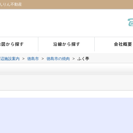
んりん不動産
周辺施設案内
>
徳島市
>
徳島市の焼肉
>
ふく亭