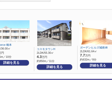
force 橋本
ガーデンヒルズ城南Ⅷ
/36.00㎡
コスモタウンH
2LDK/61.64㎡
万円
2LDK/55.30㎡
7.7
万円
4.3
5m／10分
万円
約632m／8分
約850m／11分
詳細を見る
詳細を見る
詳細を見る