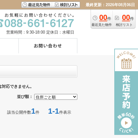
最終更新：2026年08月06日
00
00
件
件
最近見た物件
検討リスト
営業時間：9:30-18:00
定休日：水曜日
は対応できません。
並び順：
1
1-1
該当公開件数
件
件表示