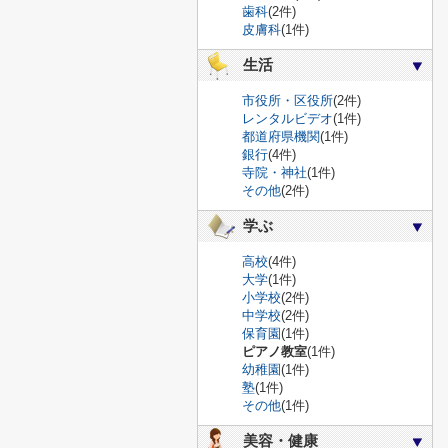
歯科
(2件)
皮膚科
(1件)
生活
市役所・区役所
(2件)
レンタルビデオ
(1件)
都道府県機関
(1件)
銀行
(4件)
寺院・神社
(1件)
その他
(2件)
学ぶ
高校
(4件)
大学
(1件)
小学校
(2件)
中学校
(2件)
保育園
(1件)
ピアノ教室
(1件)
幼稚園
(1件)
塾
(1件)
その他
(1件)
美容・健康