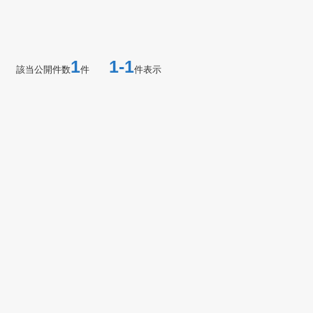
1
1-1
該当公開件数
件
件表示