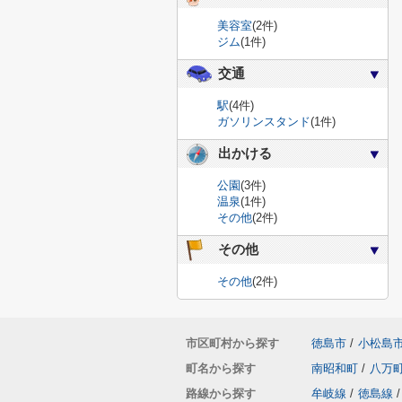
美容室
(2件)
ジム
(1件)
交通
駅
(4件)
ガソリンスタンド
(1件)
出かける
公園
(3件)
温泉
(1件)
その他
(2件)
その他
その他
(2件)
市区町村から探す
徳島市
/
小松島
町名から探す
南昭和町
/
八万
路線から探す
牟岐線
/
徳島線
/