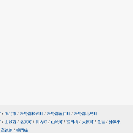
市
/
鳴門市
/
板野郡松茂町
/
板野郡藍住町
/
板野郡北島町
町
/
山城西
/
名東町
/
川内町
/
山城町
/
富田橋
/
大原町
/
住吉
/
沖浜東
高徳線
/
鳴門線