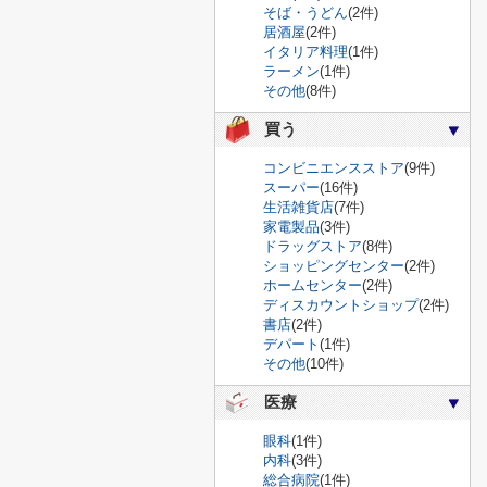
そば・うどん
(2件)
居酒屋
(2件)
イタリア料理
(1件)
ラーメン
(1件)
その他
(8件)
買う
コンビニエンスストア
(9件)
スーパー
(16件)
生活雑貨店
(7件)
家電製品
(3件)
ドラッグストア
(8件)
ショッピングセンター
(2件)
ホームセンター
(2件)
ディスカウントショップ
(2件)
書店
(2件)
デパート
(1件)
その他
(10件)
医療
眼科
(1件)
内科
(3件)
総合病院
(1件)