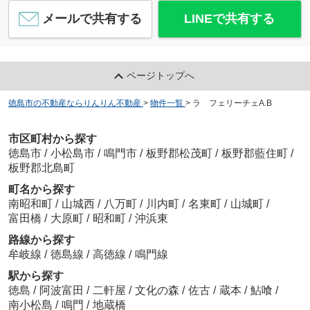
メールで共有する
LINEで共有する
ページトップへ
徳島市の不動産ならりんりん不動産
>
物件一覧
>
ラ フェリーチェA.B
市区町村から探す
徳島市
/
小松島市
/
鳴門市
/
板野郡松茂町
/
板野郡藍住町
/
板野郡北島町
町名から探す
南昭和町
/
山城西
/
八万町
/
川内町
/
名東町
/
山城町
/
富田橋
/
大原町
/
昭和町
/
沖浜東
路線から探す
牟岐線
/
徳島線
/
高徳線
/
鳴門線
駅から探す
徳島
/
阿波富田
/
二軒屋
/
文化の森
/
佐古
/
蔵本
/
鮎喰
/
南小松島
/
鳴門
/
地蔵橋