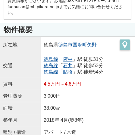
賃貸情報がございます。お電話088-661-6127Eメールrinrin-
fudousan@mb.pikara.ne.jpまでお気軽にお問い合わせくださ
い。
物件概要
所在地
徳島県
徳島市
国府町矢野
徳島線
「
府中
」駅 徒歩31分
交通
徳島線
「
石井
」駅 徒歩53分
徳島線
「
鮎喰
」駅 徒歩54分
賃料
4.5万円～4.6万円
管理費等
3,000円
面積
38.00㎡
築年月
2018年 4月(築8年)
種別 / 構造
アパート / 木造