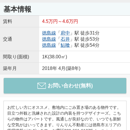
基本情報
賃料
4.5万円～4.6万円
徳島線
「
府中
」駅 徒歩31分
交通
徳島線
「
石井
」駅 徒歩53分
徳島線
「
鮎喰
」駅 徒歩54分
間取り(面積)
1K(38.00㎡)
築年月
2018年 4月(築8年)
お問い合わせ(無料)
お忙しい方にオススメ、敷地内にごみ置き場のある物件です。
目立つ外観と洗練された設計の内装を持つデザイナーズ。こち
らの物件はアパートです。風通しが良好なので、いつでも新鮮
な空気がはいってきます。りんりん不動産には徳島市エリアの