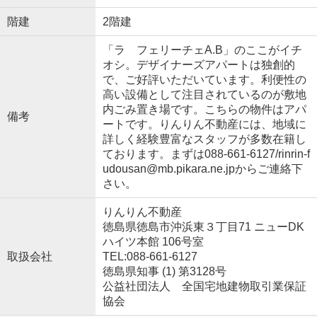
階建
2階建
「ラ フェリーチェA.B」のここがイチ
オシ。デザイナーズアパートは独創的
で、ご好評いただいています。利便性の
高い設備として注目されているのが敷地
内ごみ置き場です。こちらの物件はアパ
備考
ートです。りんりん不動産には、地域に
詳しく経験豊富なスタッフが多数在籍し
ております。まずは088-661-6127/rinrin-f
udousan@mb.pikara.ne.jpからご連絡下
さい。
りんりん不動産
徳島県徳島市沖浜東３丁目71 ニューDK
ハイツ本館 106号室
取扱会社
TEL:088-661-6127
徳島県知事 (1) 第3128号
公益社団法人 全国宅地建物取引業保証
協会