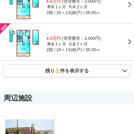
4.6万円
(管理費等：3,000円)
1ヶ月
2ヶ月
敷金
礼金
2階
1K＋1S(納戸)
38.00㎡
-
4.6万円
(管理費等：3,000円)
1ヶ月
2ヶ月
敷金
礼金
2階
1K＋1S(納戸)
38.00㎡
1
残り
件を表示する
周辺施設