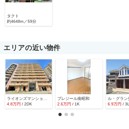
タクト
約4648m／59分
エリアの近い物件
ライオンズマンション徳島富田橋
プレジール南昭和
ル・グラン
4.8
万
円
/ 2DK
2.6
万
円
/ 1K
6.9
万
円
/ 3